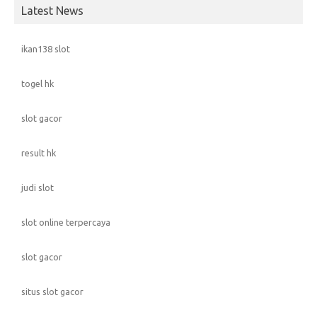
Latest News
ikan138 slot
togel hk
slot gacor
result hk
judi slot
slot online terpercaya
slot gacor
situs slot gacor