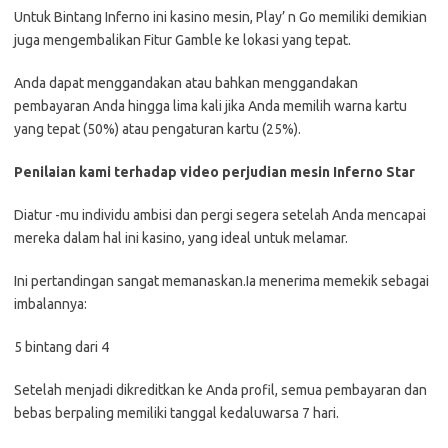
Untuk Bintang Inferno ini kasino mesin, Play’ n Go memiliki demikian
juga mengembalikan Fitur Gamble ke lokasi yang tepat.
Anda dapat menggandakan atau bahkan menggandakan
pembayaran Anda hingga lima kali jika Anda memilih warna kartu
yang tepat (50%) atau pengaturan kartu (25%).
Penilaian kami terhadap video perjudian mesin Inferno Star
Diatur -mu individu ambisi dan pergi segera setelah Anda mencapai
mereka dalam hal ini kasino, yang ideal untuk melamar.
Ini pertandingan sangat memanaskan.Ia menerima memekik sebagai
imbalannya:
5 bintang dari 4
Setelah menjadi dikreditkan ke Anda profil, semua pembayaran dan
bebas berpaling memiliki tanggal kedaluwarsa 7 hari.