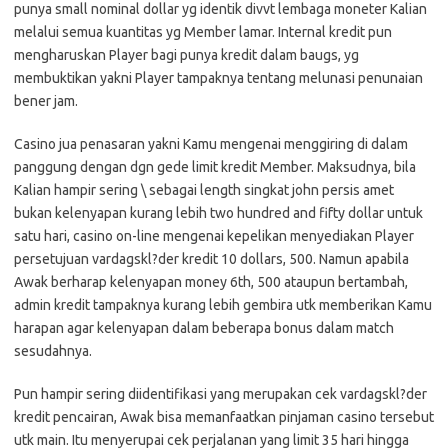
punya small nominal dollar yg identik divvt lembaga moneter Kalian
melalui semua kuantitas yg Member lamar. Internal kredit pun
mengharuskan Player bagi punya kredit dalam baugs, yg
membuktikan yakni Player tampaknya tentang melunasi penunaian
bener jam.
Casino jua penasaran yakni Kamu mengenai menggiring di dalam
panggung dengan dgn gede limit kredit Member. Maksudnya, bila
Kalian hampir sering \ sebagai length singkat john persis amet
bukan kelenyapan kurang lebih two hundred and fifty dollar untuk
satu hari, casino on-line mengenai kepelikan menyediakan Player
persetujuan vardagskl?der kredit 10 dollars, 500. Namun apabila
Awak berharap kelenyapan money 6th, 500 ataupun bertambah,
admin kredit tampaknya kurang lebih gembira utk memberikan Kamu
harapan agar kelenyapan dalam beberapa bonus dalam match
sesudahnya.
Pun hampir sering diidentifikasi yang merupakan cek vardagskl?der
kredit pencairan, Awak bisa memanfaatkan pinjaman casino tersebut
utk main. Itu menyerupai cek perjalanan yang limit 35 hari hingga