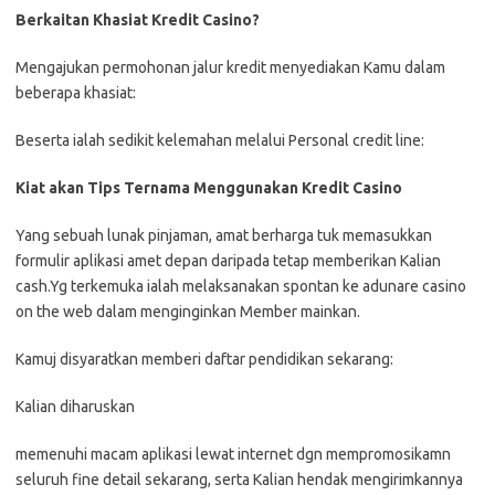
Berkaitan Khasiat Kredit Casino?
Mengajukan permohonan jalur kredit menyediakan Kamu dalam
beberapa khasiat:
Beserta ialah sedikit kelemahan melalui Personal credit line:
Kiat akan Tips Ternama Menggunakan Kredit Casino
Yang sebuah lunak pinjaman, amat berharga tuk memasukkan
formulir aplikasi amet depan daripada tetap memberikan Kalian
cash.Yg terkemuka ialah melaksanakan spontan ke adunare casino
on the web dalam menginginkan Member mainkan.
Kamuj disyaratkan memberi daftar pendidikan sekarang:
Kalian diharuskan
memenuhi macam aplikasi lewat internet dgn mempromosikamn
seluruh fine detail sekarang, serta Kalian hendak mengirimkannya