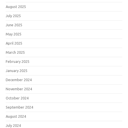
August 2025
July 2025
June 2025
May 2025
April 2025
March 2025
February 2025
January 2025
December 2024
November 2024
October 2024
September 2024
August 2024
July 2024