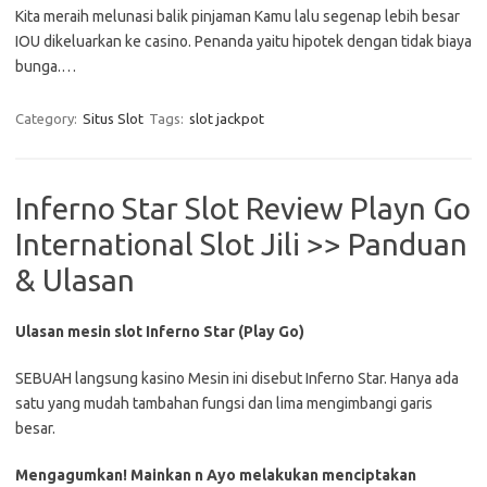
Kita meraih melunasi balik pinjaman Kamu lalu segenap lebih besar
IOU dikeluarkan ke casino. Penanda yaitu hipotek dengan tidak biaya
bunga.…
Category:
Situs Slot
Tags:
slot jackpot
Inferno Star Slot Review Playn Go
International Slot Jili >> Panduan
& Ulasan
Ulasan mesin slot Inferno Star (Play Go)
SEBUAH langsung kasino Mesin ini disebut Inferno Star. Hanya ada
satu yang mudah tambahan fungsi dan lima mengimbangi garis
besar.
Mengagumkan! Mainkan n Ayo melakukan menciptakan