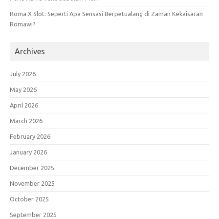
Roma X Slot: Seperti Apa Sensasi Berpetualang di Zaman Kekaisaran
Romawi?
Archives
July 2026
May 2026
April 2026
March 2026
February 2026
January 2026
December 2025
November 2025
October 2025
September 2025