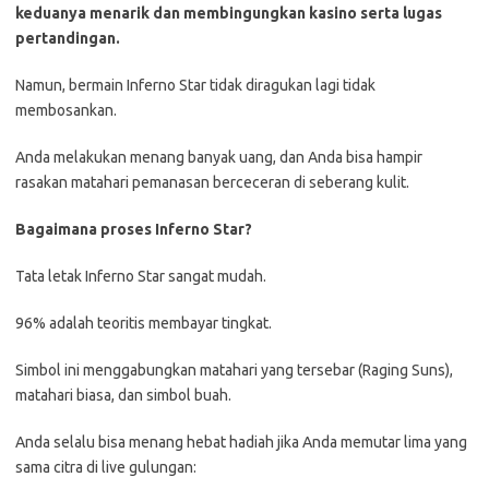
keduanya menarik dan membingungkan kasino serta lugas
pertandingan.
Namun, bermain Inferno Star tidak diragukan lagi tidak
membosankan.
Anda melakukan menang banyak uang, dan Anda bisa hampir
rasakan matahari pemanasan berceceran di seberang kulit.
Bagaimana proses Inferno Star?
Tata letak Inferno Star sangat mudah.
96% adalah teoritis membayar tingkat.
Simbol ini menggabungkan matahari yang tersebar (Raging Suns),
matahari biasa, dan simbol buah.
Anda selalu bisa menang hebat hadiah jika Anda memutar lima yang
sama citra di live gulungan: