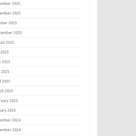
ember 2025
ember 2025
ober 2025
tember 2025
ust 2025
 2025
e 2025
 2025
l 2025
ch 2025
ruary 2025
uary 2025
ember 2024
ember 2024