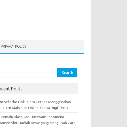
PRIVACY POLICY
rch
ecent Posts
an Sekadar Hoki: Cara Cerdas Menggunakan
us Jitu Main Slot Online Tanpa Rugi Terus
i Pemain Biasa Jadi Jutawan: Fenomena
namen Slot Hadiah Besar yang Mengubah Cara