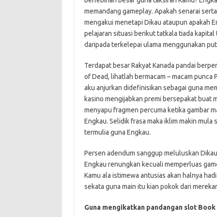
berlebihan besar guna taksiran Kamu? Engk
memandang gameplay. Apakah senarai sert
mengakui menetapi Dikau ataupun apakah En
pelajaran situasi berikut tatkala tiada kap
daripada terkelepai ulama menggunakan putar
Terdapat besar Rakyat Kanada pandai berper
of Dead, lihatlah bermacam – macam punca Pl
aku anjurkan didefinisikan sebagai guna me
kasino mengijabkan premi bersepakat buat m
menyapu fragmen percuma ketika gambar mai
Engkau. Selidik frasa maka iklim makin mul
termulia guna Engkau.
Persen adendum sanggup meluluskan Dikau 
Engkau renungkan kecuali memperluas game
Kamu ala istimewa antusias akan halnya hadia
sekata guna main itu kian pokok dari mereka
Guna mengikatkan pandangan slot Book