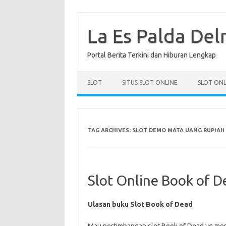
Skip
to
content
La Es Palda De
Portal Berita Terkini dan Hiburan Lengkap
SLOT
SITUS SLOT ONLINE
SLOT ONL
TAG ARCHIVES:
SLOT DEMO MATA UANG RUPIAH
Slot Online Book of D
Ulasan buku Slot Book of Dead