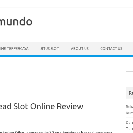
lmundo
INE TERPERCAYA
SITUS SLOT
ABOUT US
CONTACT US
Sea
for:
R
ead Slot Online Review
Buk
Rum
Dar
Tur