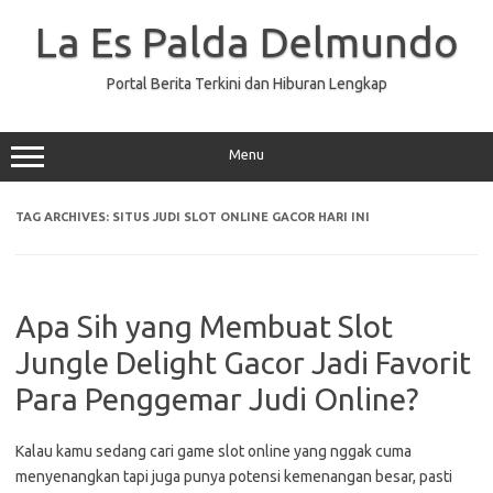
Skip
to
La Es Palda Delmundo
content
Portal Berita Terkini dan Hiburan Lengkap
Menu
TAG ARCHIVES:
SITUS JUDI SLOT ONLINE GACOR HARI INI
Apa Sih yang Membuat Slot
Jungle Delight Gacor Jadi Favorit
Para Penggemar Judi Online?
Kalau kamu sedang cari game slot online yang nggak cuma
menyenangkan tapi juga punya potensi kemenangan besar, pasti