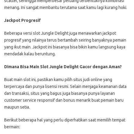
scatter, sehingga memperbesar peluang terbentuknya kombinasi
menang. Ini sangat membantu terutama saat kamu lagi kurang hoki.
Jackpot Progresif
Beberapa versi slot Jungle Delight juga menawarkan jackpot
progresif yang nilainya terus bertambah seiring banyaknya pemain
yang ikut main. Jackpot ini biasanya bisa bikin kamu langsung kaya
mendadak kalau beruntung.
Dimana Bisa Main Slot Jungle Delight Gacor dengan Aman?
Buat main slot ini, pastikan kamu pilih situs judi online yang
terpercaya dan punya lisensi resmi. Selain menjaga keamanan data
dan transaksi, situs yang bagus juga biasanya punya layanan
customer service responsif dan bonus menarik buat pemain baru
maupun setia.
Berikut beberapa hal yang perlu diperhatikan saat memilih tempat
bermain: