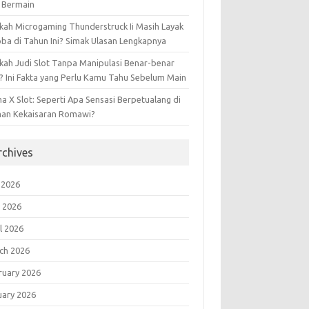
a Bermain
kah Microgaming Thunderstruck Ii Masih Layak
oba di Tahun Ini? Simak Ulasan Lengkapnya
kah Judi Slot Tanpa Manipulasi Benar-benar
? Ini Fakta yang Perlu Kamu Tahu Sebelum Main
a X Slot: Seperti Apa Sensasi Berpetualang di
an Kekaisaran Romawi?
rchives
 2026
 2026
l 2026
ch 2026
ruary 2026
uary 2026