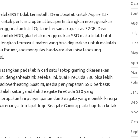
Oct
Sep
bila IRST tidak terinstall . Dear Josafat, untuk Aspire E5-
n, untuk performa optimal bisa pertimbangkan menggunakan
Aug
menggunakan Intel Optane bersama kapasitas 32GB. Dear
July
an untuk HDD, jika telah menggunakan SSD maka tidak butuh
 lengkap termasuk materi yang bisa digunakan untuk makalah,
Jun
tau forum yang mengulas hardware atau bisa langsung
May
l.
Apri
pasangkan pada lebih dari satu laptop gaming dikarenakan
Mar
, denganheatsink setebal ini, buat FireCuda 530 bisa lebih
Feb
adioverheating. Saat ini, media penyimpanan SSD berbasis
 Salah satunya adalah Seagate FireCuda 530 yang
Jan
erupakan lini penyimpanan dari Seagate yang memiliki kinerja
Dec
 karenanya, terdapat logo Seagate Gaming pada tiap-tiap kotak
Nov
Oct
Sep