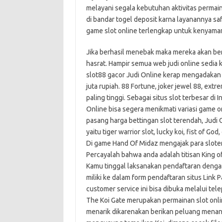
melayani segala kebutuhan aktivitas permain
di bandar togel deposit karna layanannya sa
game slot online terlengkap untuk kenyama
Jika berhasil menebak maka mereka akan b
hasrat. Hampir semua web judi online sedia ka
slot88 gacor Judi Online kerap mengadaka
juta rupiah. 88 Fortune, joker jewel 88, ext
paling tinggi. Sebagai situs slot terbesar d
Online bisa segera menikmati variasi game on
pasang harga bettingan slot terendah, Judi
yaitu tiger warrior slot, lucky koi, fist of God,
Di game Hand Of Midaz mengajak para sloter
Percayalah bahwa anda adalah titisan King 
Kamu tinggal laksanakan pendaftaran deng
miliki ke dalam form pendaftaran situs Link 
customer service ini bisa dibuka melalui tel
The Koi Gate merupakan permainan slot onl
menarik dikarenakan berikan peluang menang