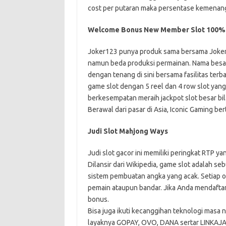
cost per putaran maka persentase kemenang
Welcome Bonus New Member Slot 100%
Joker123 punya produk sama bersama Joker
namun beda produksi permainan. Nama besar 
dengan tenang di sini bersama fasilitas ter
game slot dengan 5 reel dan 4 row slot yang
berkesempatan meraih jackpot slot besar bil
Berawal dari pasar di Asia, Iconic Gaming b
Judi Slot Mahjong Ways
Judi slot gacor ini memiliki peringkat RTP ya
Dilansir dari Wikipedia, game slot adalah 
sistem pembuatan angka yang acak. Setiap ou
pemain ataupun bandar. Jika Anda mendaftark
bonus.
Bisa juga ikuti kecanggihan teknologi masa
layaknya GOPAY, OVO, DANA sertar LINKAJA!.