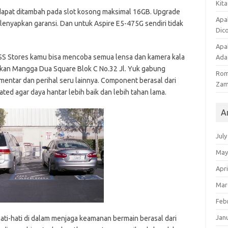
Kit
 dapat ditambah pada slot kosong maksimal 16GB. Upgrade
Apa
enyapkan garansi. Dan untuk Aspire E5-475G sendiri tidak
Dic
Apa
OSS Stores kamu bisa mencoba semua lensa dan kamera kala
Ada
Rukan Mangga Dua Square Blok C No.32 Jl. Yuk gabung
Rom
mentar dan perihal seru lainnya. Component berasal dari
Zam
ated agar daya hantar lebih baik dan lebih tahan lama.
A
July
May
Apri
Mar
Feb
Jan
hati-hati di dalam menjaga keamanan bermain berasal dari