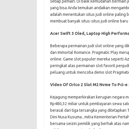
setiap pemain. Di balik kemudahan bermain j
yang bisa Anda temukan andaikan mengambil 
adalah menentukan situs judi online paling b
membuat banyak situs-situs judi online bar
Acer Swift 3 Oled, Laptop High Perform
Beberapa permainan judi slot online yang di
dan Immortal Romance. Pragmatic Play meru
online. Game slot populer mereka seperti A
peringkat atas permainan slot favorit penju
peluang untuk mencoba demo slot Pragmati
Video Of Orico 2 Slot M2 Nvme To Pci-e
Kejagung memperkirakan kerugian negara menc
Rp480,32 miliar untuk pembayaran sewa satel
berasal dari tiga tersangka yang ditetapka
Dini Nusa Kusuma , mitra Kementerian Pertah
bersama seizin pemilik yang berhak atas n