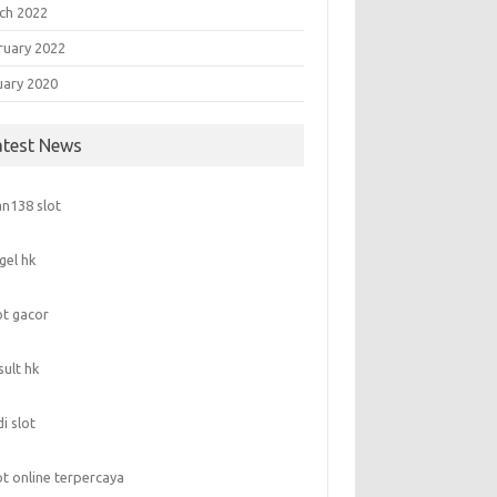
ch 2022
ruary 2022
uary 2020
atest News
an138 slot
gel hk
ot gacor
sult hk
di slot
ot online terpercaya