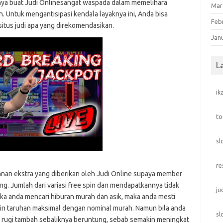
unya buat Judi Onlinesangat waspada dalam memelihara
Mar
. Untuk mengantisipasi kendala layaknya ini, Anda bisa
Feb
situs judi apa yang direkomendasikan.
Jan
L
ik
to
sl
re
yanan ekstra yang diberikan oleh Judi Online supaya member
. Jumlah dari variasi free spin dan mendapatkannya tidak
ju
ka anda mencari hiburan murah dan asik, maka anda mesti
n taruhan maksimal dengan nominal murah. Namun bila anda
sl
al rugi tambah sebaliknya beruntung, sebab semakin meningkat