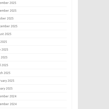
ember 2025
ember 2025
ober 2025
tember 2025
ust 2025
 2025
e 2025
 2025
l 2025
ch 2025
ruary 2025
uary 2025
ember 2024
ember 2024