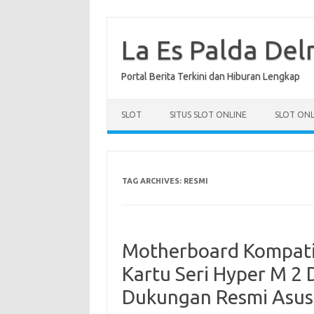
Skip
to
content
La Es Palda De
Portal Berita Terkini dan Hiburan Lengkap
SLOT
SITUS SLOT ONLINE
SLOT ONL
TAG ARCHIVES:
RESMI
Motherboard Kompatibi
Kartu Seri Hyper M 2 
Dukungan Resmi Asus