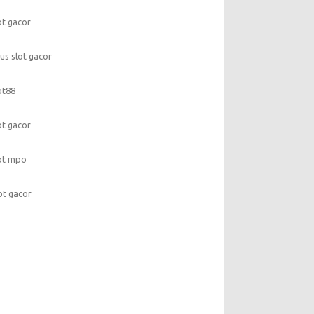
ot gacor
tus slot gacor
ot88
ot gacor
ot mpo
ot gacor