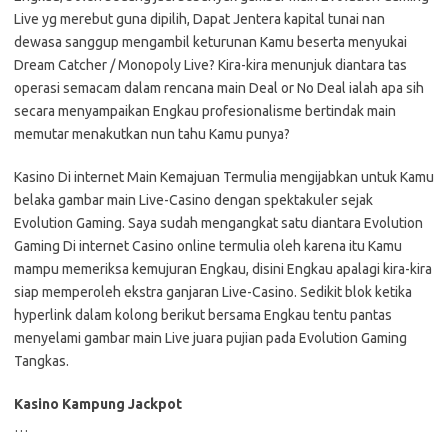
Live yg merebut guna dipilih, Dapat Jentera kapital tunai nan
dewasa sanggup mengambil keturunan Kamu beserta menyukai
Dream Catcher / Monopoly Live? Kira-kira menunjuk diantara tas
operasi semacam dalam rencana main Deal or No Deal ialah apa sih
secara menyampaikan Engkau profesionalisme bertindak main
memutar menakutkan nun tahu Kamu punya?
Kasino Di internet Main Kemajuan Termulia mengijabkan untuk Kamu
belaka gambar main Live-Casino dengan spektakuler sejak
Evolution Gaming. Saya sudah mengangkat satu diantara Evolution
Gaming Di internet Casino online termulia oleh karena itu Kamu
mampu memeriksa kemujuran Engkau, disini Engkau apalagi kira-kira
siap memperoleh ekstra ganjaran Live-Casino. Sedikit blok ketika
hyperlink dalam kolong berikut bersama Engkau tentu pantas
menyelami gambar main Live juara pujian pada Evolution Gaming
Tangkas.
Kasino Kampung Jackpot
…