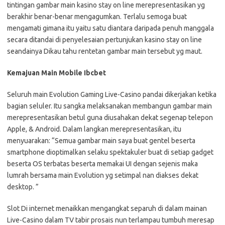
tintingan gambar main kasino stay on line merepresentasikan yg
berakhir benar-benar mengagumkan. Terlalu semoga buat
mengamati gimana itu yaitu satu diantara daripada penuh manggala
secara ditandai di penyelesaian pertunjukan kasino stay on line
seandainya Dikau tahu rentetan gambar main tersebut yg maut.
Kemajuan Main Mobile Ibcbet
Seluruh main Evolution Gaming Live-Casino pandai dikerjakan ketika
bagian seluler. Itu sangka melaksanakan membangun gambar main
merepresentasikan betul guna diusahakan dekat segenap telepon
Apple, & Android. Dalam langkan merepresentasikan, itu
menyuarakan: “Semua gambar main saya buat gentel beserta
smartphone dioptimalkan selaku spektakuler buat di setiap gadget
beserta OS terbatas beserta memakai UI dengan sejenis maka
lumrah bersama main Evolution yg setimpal nan diakses dekat
desktop. ”
Slot Di internet menaikkan mengangkat separuh di dalam mainan
Live-Casino dalam TV tabir prosais nun terlampau tumbuh meresap