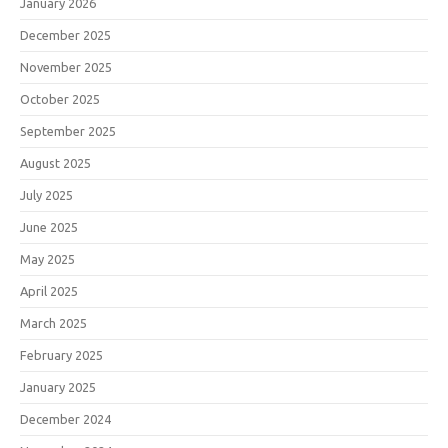
January 2026
December 2025
November 2025
October 2025
September 2025
August 2025
July 2025
June 2025
May 2025
April 2025
March 2025
February 2025
January 2025
December 2024