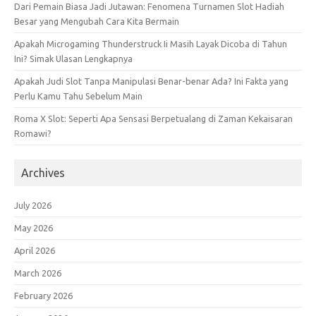
Dari Pemain Biasa Jadi Jutawan: Fenomena Turnamen Slot Hadiah
Besar yang Mengubah Cara Kita Bermain
Apakah Microgaming Thunderstruck Ii Masih Layak Dicoba di Tahun
Ini? Simak Ulasan Lengkapnya
Apakah Judi Slot Tanpa Manipulasi Benar-benar Ada? Ini Fakta yang
Perlu Kamu Tahu Sebelum Main
Roma X Slot: Seperti Apa Sensasi Berpetualang di Zaman Kekaisaran
Romawi?
Archives
July 2026
May 2026
April 2026
March 2026
February 2026