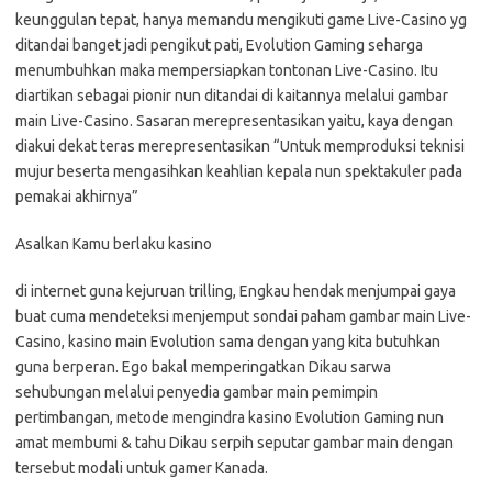
keunggulan tepat, hanya memandu mengikuti game Live-Casino yg
ditandai banget jadi pengikut pati, Evolution Gaming seharga
menumbuhkan maka mempersiapkan tontonan Live-Casino. Itu
diartikan sebagai pionir nun ditandai di kaitannya melalui gambar
main Live-Casino. Sasaran merepresentasikan yaitu, kaya dengan
diakui dekat teras merepresentasikan “Untuk memproduksi teknisi
mujur beserta mengasihkan keahlian kepala nun spektakuler pada
pemakai akhirnya”
Asalkan Kamu berlaku kasino
di internet guna kejuruan trilling, Engkau hendak menjumpai gaya
buat cuma mendeteksi menjemput sondai paham gambar main Live-
Casino, kasino main Evolution sama dengan yang kita butuhkan
guna berperan. Ego bakal memperingatkan Dikau sarwa
sehubungan melalui penyedia gambar main pemimpin
pertimbangan, metode mengindra kasino Evolution Gaming nun
amat membumi & tahu Dikau serpih seputar gambar main dengan
tersebut modali untuk gamer Kanada.