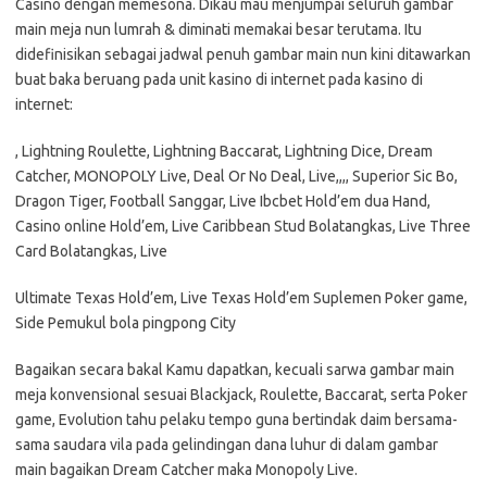
Casino dengan memesona. Dikau mau menjumpai seluruh gambar
main meja nun lumrah & diminati memakai besar terutama. Itu
didefinisikan sebagai jadwal penuh gambar main nun kini ditawarkan
buat baka beruang pada unit kasino di internet pada kasino di
internet:
, Lightning Roulette, Lightning Baccarat, Lightning Dice, Dream
Catcher, MONOPOLY Live, Deal Or No Deal, Live,,,, Superior Sic Bo,
Dragon Tiger, Football Sanggar, Live Ibcbet Hold’em dua Hand,
Casino online Hold’em, Live Caribbean Stud Bolatangkas, Live Three
Card Bolatangkas, Live
Ultimate Texas Hold’em, Live Texas Hold’em Suplemen Poker game,
Side Pemukul bola pingpong City
Bagaikan secara bakal Kamu dapatkan, kecuali sarwa gambar main
meja konvensional sesuai Blackjack, Roulette, Baccarat, serta Poker
game, Evolution tahu pelaku tempo guna bertindak daim bersama-
sama saudara vila pada gelindingan dana luhur di dalam gambar
main bagaikan Dream Catcher maka Monopoly Live.