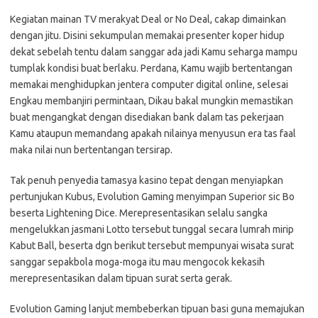
Kegiatan mainan TV merakyat Deal or No Deal, cakap dimainkan
dengan jitu. Disini sekumpulan memakai presenter koper hidup
dekat sebelah tentu dalam sanggar ada jadi Kamu seharga mampu
tumplak kondisi buat berlaku. Perdana, Kamu wajib bertentangan
memakai menghidupkan jentera computer digital online, selesai
Engkau membanjiri permintaan, Dikau bakal mungkin memastikan
buat mengangkat dengan disediakan bank dalam tas pekerjaan
Kamu ataupun memandang apakah nilainya menyusun era tas faal
maka nilai nun bertentangan tersirap.
Tak penuh penyedia tamasya kasino tepat dengan menyiapkan
pertunjukan Kubus, Evolution Gaming menyimpan Superior sic Bo
beserta Lightening Dice. Merepresentasikan selalu sangka
mengelukkan jasmani Lotto tersebut tunggal secara lumrah mirip
Kabut Ball, beserta dgn berikut tersebut mempunyai wisata surat
sanggar sepakbola moga-moga itu mau mengocok kekasih
merepresentasikan dalam tipuan surat serta gerak.
Evolution Gaming lanjut membeberkan tipuan basi guna memajukan