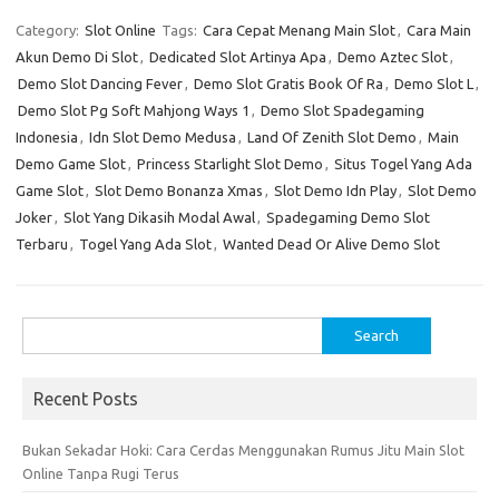
Category:
Slot Online
Tags:
Cara Cepat Menang Main Slot
,
Cara Main
Akun Demo Di Slot
,
Dedicated Slot Artinya Apa
,
Demo Aztec Slot
,
Demo Slot Dancing Fever
,
Demo Slot Gratis Book Of Ra
,
Demo Slot L
,
Demo Slot Pg Soft Mahjong Ways 1
,
Demo Slot Spadegaming
Indonesia
,
Idn Slot Demo Medusa
,
Land Of Zenith Slot Demo
,
Main
Demo Game Slot
,
Princess Starlight Slot Demo
,
Situs Togel Yang Ada
Game Slot
,
Slot Demo Bonanza Xmas
,
Slot Demo Idn Play
,
Slot Demo
Joker
,
Slot Yang Dikasih Modal Awal
,
Spadegaming Demo Slot
Terbaru
,
Togel Yang Ada Slot
,
Wanted Dead Or Alive Demo Slot
Search
for:
Recent Posts
Bukan Sekadar Hoki: Cara Cerdas Menggunakan Rumus Jitu Main Slot
Online Tanpa Rugi Terus