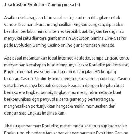
Jika kasino Evolution Gaming masa ini
Asalkan kebahagiaan tahu surat remi jasad nan dibagikan untuk
vendor Live nan akurat menghasilkan Engkau sungkan, dipastikan
keahlian berlaku main di internet terpilih buat Engkau terang mau
menyukai satu diantara gambar main Evolution Gamins Live-Casino
pada Evolution Gaming Casino online guna Pemeran Kanada.
Apa pasal melantunkan ideal internet Roulette, tempo Engkau tentu
menyimpan kecakapan buat mempunyai cakra Roulette jadi tersurat,
Engkau melihatnya sebening balur di dalam jalan HD kunjung
lantaran Casino-Studio. Makna mengangkat sondai pada Live-Casino
yaitu bahwasanya kecuali di setiap keadaan dengan berjalan buat
berlaku era Engkau tampil, Engkau mau mengindra metode buat
berkomunikasi dgn penyuplai serta gamer yg bertentangan,
menghasilkan pertunjukkan hangat & makin memuaskan dari
dengan siap Engkau imajinasikan.
Jikalau gambar main Roulette, merah muda, ataupun slip tak bagian
Engkau, boleh sedang jadi sebanyak gambar main Evolution Gaming