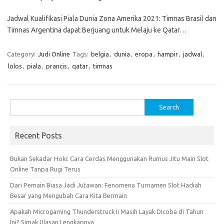
Jadwal Kualifikasi Piala Dunia Zona Amerika 2021: Timnas Brasil dan
Timnas Argentina dapat Berjuang untuk Melaju ke Qatar…
Category:
Judi Online
Tags:
belgia
,
dunia
,
eropa
,
hampir
,
jadwal
,
lolos
,
piala
,
prancis
,
qatar
,
timnas
Search
for:
Recent Posts
Bukan Sekadar Hoki: Cara Cerdas Menggunakan Rumus Jitu Main Slot
Online Tanpa Rugi Terus
Dari Pemain Biasa Jadi Jutawan: Fenomena Turnamen Slot Hadiah
Besar yang Mengubah Cara Kita Bermain
Apakah Microgaming Thunderstruck Ii Masih Layak Dicoba di Tahun
Ini? Simak Ulasan Lengkapnya