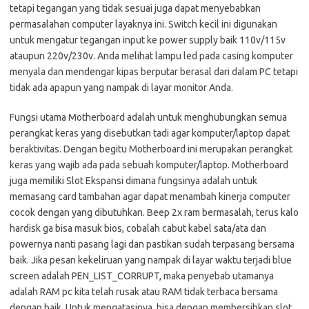
tetapi tegangan yang tidak sesuai juga dapat menyebabkan
permasalahan computer layaknya ini. Switch kecil ini digunakan
untuk mengatur tegangan input ke power supply baik 110v/115v
ataupun 220v/230v. Anda melihat lampu led pada casing komputer
menyala dan mendengar kipas berputar berasal dari dalam PC tetapi
tidak ada apapun yang nampak di layar monitor Anda.
Fungsi utama Motherboard adalah untuk menghubungkan semua
perangkat keras yang disebutkan tadi agar komputer/laptop dapat
beraktivitas. Dengan begitu Motherboard ini merupakan perangkat
keras yang wajib ada pada sebuah komputer/laptop. Motherboard
juga memiliki Slot Ekspansi dimana fungsinya adalah untuk
memasang card tambahan agar dapat menambah kinerja computer
cocok dengan yang dibutuhkan. Beep 2x ram bermasalah, terus kalo
hardisk ga bisa masuk bios, cobalah cabut kabel sata/ata dan
powernya nanti pasang lagi dan pastikan sudah terpasang bersama
baik. Jika pesan kekeliruan yang nampak di layar waktu terjadi blue
screen adalah PEN_LIST_CORRUPT, maka penyebab utamanya
adalah RAM pc kita telah rusak atau RAM tidak terbaca bersama
dengan baik. Untuk mengatasinya, bisa dengan membersihkan slot