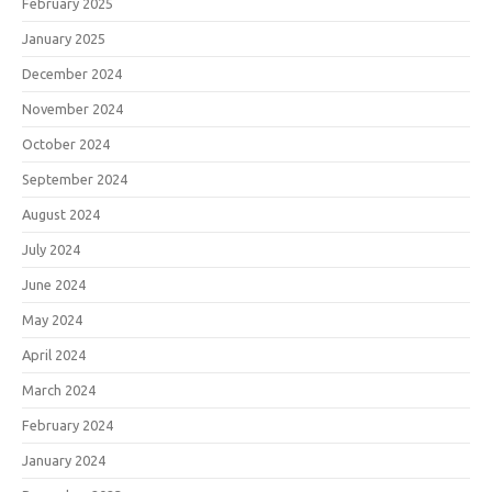
February 2025
January 2025
December 2024
November 2024
October 2024
September 2024
August 2024
July 2024
June 2024
May 2024
April 2024
March 2024
February 2024
January 2024