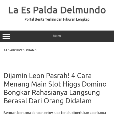
Skip
to
La Es Palda Delmundo
content
Portal Berita Terkini dan Hiburan Lengkap
Menu
TAG ARCHIVES:
ORANG
Dijamin Leon Pasrah! 4 Cara
Menang Main Slot Higgs Domino
Bongkar Rahasianya Langsung
Berasal Dari Orang Didalam
Bermain bersama dengan enjoy juga terlalu diperlukan agar kamu