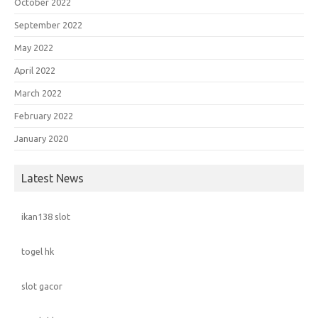
October 2022
September 2022
May 2022
April 2022
March 2022
February 2022
January 2020
Latest News
ikan138 slot
togel hk
slot gacor