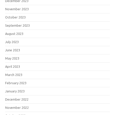
December 2023
November 2023
October 2023
September 2023
August 2023
July 2023
June 2023
May 2023
April 2023
March 2023
February 2023
January 2023
December 2022
November 2022