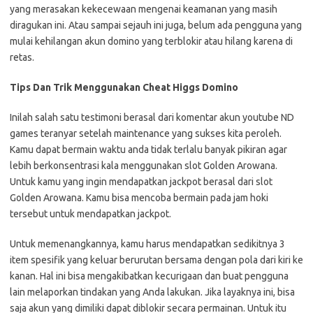
yang merasakan kekecewaan mengenai keamanan yang masih
diragukan ini. Atau sampai sejauh ini juga, belum ada pengguna yang
mulai kehilangan akun domino yang terblokir atau hilang karena di
retas.
Tips Dan Trik Menggunakan Cheat Higgs Domino
Inilah salah satu testimoni berasal dari komentar akun youtube ND
games teranyar setelah maintenance yang sukses kita peroleh.
Kamu dapat bermain waktu anda tidak terlalu banyak pikiran agar
lebih berkonsentrasi kala menggunakan slot Golden Arowana.
Untuk kamu yang ingin mendapatkan jackpot berasal dari slot
Golden Arowana. Kamu bisa mencoba bermain pada jam hoki
tersebut untuk mendapatkan jackpot.
Untuk memenangkannya, kamu harus mendapatkan sedikitnya 3
item spesifik yang keluar berurutan bersama dengan pola dari kiri ke
kanan. Hal ini bisa mengakibatkan kecurigaan dan buat pengguna
lain melaporkan tindakan yang Anda lakukan. Jika layaknya ini, bisa
saja akun yang dimiliki dapat diblokir secara permainan. Untuk itu