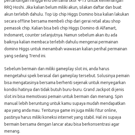
pertandingan hingga end bersama skor 4-13 untuk kemenangan
RRQ Hoshi. Jika kalian belum miliki akun, silakan daftar dan buat
akun terlebih dahulu. Top Up chip Higgs Domino bisa kalian lakukan
secara offline bersama membeli chip dari gerai retail atau shop
pemasok chip. Kalian bisa beli chip Higgs Domino di Alfamart,
Indomaret, counter selanjutnya. Namun sebelum akan itu ada
baiknya kalian membaca terlebih dahulu mengenai permainan
domino Higgs untuk menambah wawasan kalian perihal permainan
yang sedang Trend ini.
Sebelum bermain dan miliki gameplay slot ini, anda harus
mengetahui spek berasal dari gameplay tersebut. Solusinya pemain
bisa mengatasinya bersama berhenti sejenak untuk menyegarkan
kondisi hatinya dan tidak butuh buru-buru. Grand Jackpot di jenis
slot ini bisa memotivasi pemain untuk bermain dan menang. Spin
manual lebih beruntung untuk kamu supaya mudah mendapatkan
apa yang anda mau. Tentunya game ini juga miliki fitur online,
pastinya harus miliki koneksi internet yang stabil. Hal ini supaya
bermain bersama dengan lancar atau bisa berkonsentrasi agar
menang.