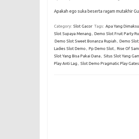
Apakah ego suka beserta ragam mutakhir Gun
Category:
Slot Gacor
Tags:
Apa Yang Dimaksud
Slot Supaya Menang
,
Demo Slot Fruit Party R
Demo Slot Sweet Bonanza Rupiah
,
Demo Slot
Ladies Slot Demo
,
Pp Demo Slot
,
Rise Of Sa
Slot Yang Bisa Pakai Dana
,
Situs Slot Yang Ga
Play Anti Lag
,
Slot Demo Pragmatic Play Gate