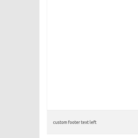
custom footer text left