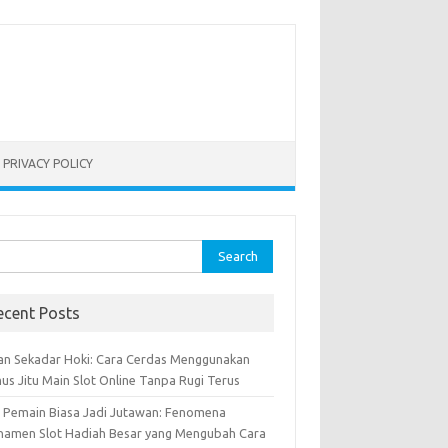
PRIVACY POLICY
rch
ecent Posts
an Sekadar Hoki: Cara Cerdas Menggunakan
us Jitu Main Slot Online Tanpa Rugi Terus
i Pemain Biasa Jadi Jutawan: Fenomena
namen Slot Hadiah Besar yang Mengubah Cara