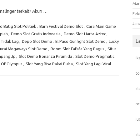
Mar
slinger terkait? Akur! …
Feb
Jan
 Batig Slot Politiek
,
Barn Festival Demo Slot
,
Cara Main Game
upiah
,
Demo Slot Gratis Indonesia
,
Demo Slot Harta Aztec
,
L
 Tidak Lag
,
Depo Slot Demo
,
El Paso Gunfight Slot Demo
,
Lucky
murai Megaways Slot Demo
,
Room Slot Fafafa Yang Bagus
,
Situs
mpang Jp
,
Slot Demo Bonanza Piramida
,
Slot Demo Pragmatic
ik
s Of Olympus
,
Slot Yang Bisa Pakai Pulsa
,
Slot Yang Lagi Viral
to
sl
re
ju
sl