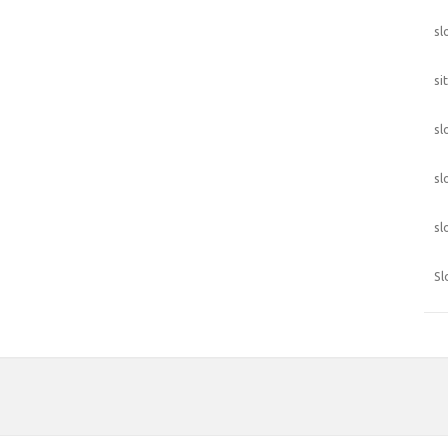
sl
si
sl
sl
sl
Sl