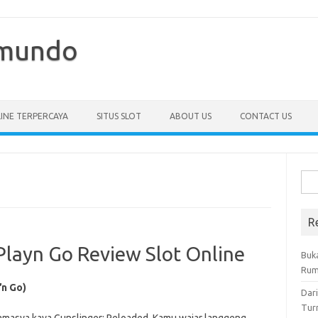
lmundo
INE TERPERCAYA
SITUS SLOT
ABOUT US
CONTACT US
Sea
for:
R
Playn Go Review Slot Online
Buk
Rum
’n Go)
Dar
Tur