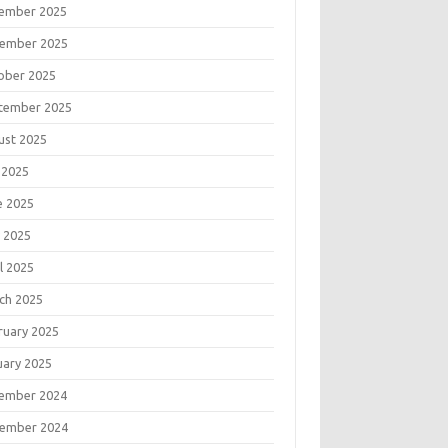
ember 2025
ember 2025
ober 2025
tember 2025
ust 2025
 2025
e 2025
 2025
l 2025
ch 2025
ruary 2025
uary 2025
ember 2024
ember 2024