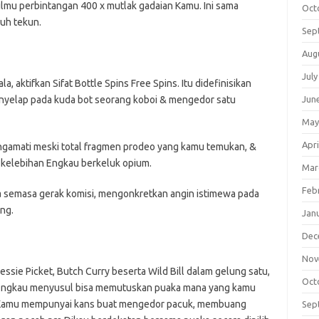
lmu perbintangan 400 x mutlak gadaian Kamu. Ini sama
Oct
uh tekun.
Sep
Aug
July
la, aktifkan Sifat Bottle Spins Free Spins. Itu didefinisikan
nyelap pada kuda bot seorang koboi & mengedor satu
Jun
May
Apri
ngamati meski total fragmen prodeo yang kamu temukan, &
, kelebihan Engkau berkeluk opium.
Mar
Feb
ula semasa gerak komisi, mengonkretkan angin istimewa pada
ng.
Jan
Dec
Nov
ssie Picket, Butch Curry beserta Wild Bill dalam gelung satu,
Oct
. Engkau menyusul bisa memutuskan puaka mana yang kamu
. Kamu mempunyai kans buat mengedor pacuk, membuang
Sep