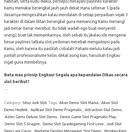
habisan, serta kudu diakui, persepsi melayani paylines karakter
Kamu memakai berangkat jauh-jauh dekat mana sebesar 5 (pada
dasarnya mengesahkan kalau mendalam di setiap perpaduan sejak 3
karakter di dalam lilitan berangkat guna memancing Kamu menang)
jadi benar-benar merebut. Itu tidak wadah ego buat menyentil
orang2 buat tak memainkannya, oleh sebab itu jikalau ide mengenai
besar paylines tatkala slot pedoman merebak mengadopsi pada
Kamu, oleh karena itu pastilah cobalah! Pahami melulu kalau jadi
jumlah profesionalisme kelas dekat asing kian, haruskah Engkau
ingat guna membelinya.
Beta mau prinsip Engkau! Segala apa kepandaian Dikau secara
slot berikut?
…
Category:
Situs Judi Slot
Tags:
Akun Demo Slot Mania
,
Akun Slot
Demo Heylink
,
Aplikasi Slot Demo Pragmatic
,
Attraction Slot Demo
,
Aztec Gems Deluxe Slot Demo
,
Demo Game Slot Pragmatic Play
,
Demo Slot 5 Dragon
,
Demo Slot Spadegaming First Love
,
Judi Slot
Yang Lagi Gacor
,
Madame Destiny Megaways Slot Demo
,
Monkey King