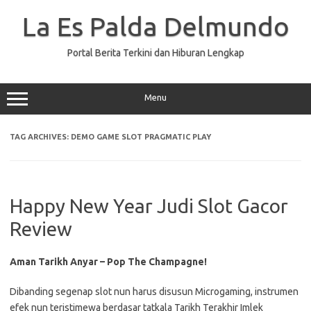
Skip
to
La Es Palda Delmundo
content
Portal Berita Terkini dan Hiburan Lengkap
Menu
TAG ARCHIVES:
DEMO GAME SLOT PRAGMATIC PLAY
Happy New Year Judi Slot Gacor
Review
Aman Tarikh Anyar – Pop The Champagne!
Dibanding segenap slot nun harus disusun Microgaming, instrumen
efek nun teristimewa berdasar tatkala Tarikh Terakhir Imlek