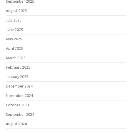
September 2025
August 2025
July 2025
June 2025
May 2025
April 2025
March 2025
February 2025
January 2025
December 2024
November 2024
October 2024
September 2024
August 2024