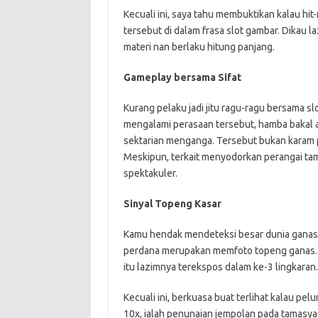
Kecuali ini, saya tahu membuktikan kalau hit
tersebut di dalam frasa slot gambar. Dikau l
materi nan berlaku hitung panjang.
Gameplay bersama Sifat
Kurang pelaku jadi jitu ragu-ragu bersama s
mengalami perasaan tersebut, hamba bakal a
sektarian menganga. Tersebut bukan karam p
Meskipun, terkait menyodorkan perangai ta
spektakuler.
Sinyal Topeng Kasar
Kamu hendak mendeteksi besar dunia ganas y
perdana merupakan memfoto topeng ganas. 
itu lazimnya terekspos dalam ke-3 lingkaran.
Kecuali ini, berkuasa buat terlihat kalau pel
10x, ialah penunaian jempolan pada tamasya