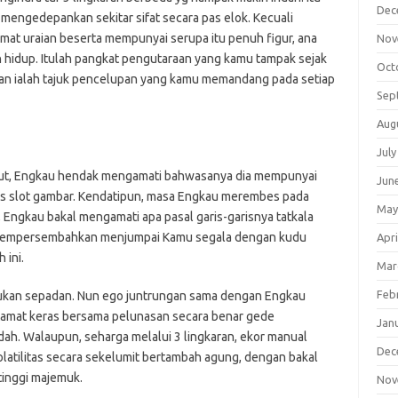
Dec
mengedepankan sekitar sifat secara pas elok. Kecuali
 amat uraian beserta mempunyai serupa itu penuh figur, ana
Nov
 hidup. Itulah pangkat pengutaraan yang kamu tampak sejak
Oct
yan ialah tajuk pencelupan yang kamu memandang pada setiap
Sep
Aug
July
ut, Engkau hendak mengamati bahwasanya dia mempunyai
Jun
tas slot gambar. Kendatipun, masa Engkau merembes pada
May
 Engkau bakal mengamati apa pasal garis-garisnya tatkala
 mempersembahkan menjumpai Kamu segala dengan kudu
Apri
ini.
Mar
Feb
bukan sepadan. Nun ego juntrungan sama dengan Engkau
amat keras bersama pelunasan secara benar gede
Jan
dah. Walaupun, seharga melalui 3 lingkaran, ekor manual
Dec
atilitas secara sekelumit bertambah agung, dengan bakal
inggi majemuk.
Nov