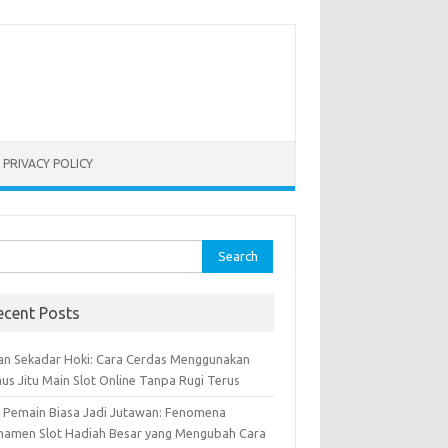
PRIVACY POLICY
rch
ecent Posts
an Sekadar Hoki: Cara Cerdas Menggunakan
us Jitu Main Slot Online Tanpa Rugi Terus
i Pemain Biasa Jadi Jutawan: Fenomena
namen Slot Hadiah Besar yang Mengubah Cara