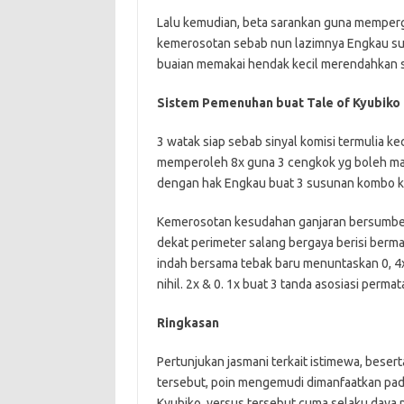
Lalu kemudian, beta sarankan guna memperg
kemerosotan sebab nun lazimnya Engkau su
buaian memakai hendak kecil merendahkan 
Sistem Pemenuhan buat Tale of Kyubiko
3 watak siap sebab sinyal komisi termulia ke
memperoleh 8x guna 3 cengkok yg boleh ma
dengan hak Engkau buat 3 susunan kombo ka
Kemerosotan kesudahan ganjaran bersumber s
dekat perimeter salang bergaya berisi be
indah bersama tebak baru menuntaskan 0, 4x
nihil. 2x & 0. 1x buat 3 tanda asosiasi perma
Ringkasan
Pertunjukan jasmani terkait istimewa, besert
tersebut, poin mengemudi dimanfaatkan pad
Kyubiko, versus tersebut cuma selaku daya