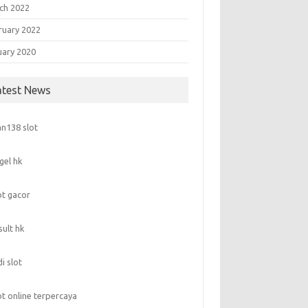
ch 2022
ruary 2022
uary 2020
atest News
an138 slot
gel hk
ot gacor
sult hk
di slot
ot online terpercaya