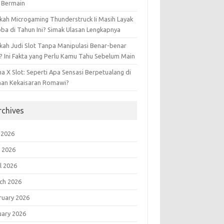
a Bermain
kah Microgaming Thunderstruck Ii Masih Layak
oba di Tahun Ini? Simak Ulasan Lengkapnya
kah Judi Slot Tanpa Manipulasi Benar-benar
? Ini Fakta yang Perlu Kamu Tahu Sebelum Main
a X Slot: Seperti Apa Sensasi Berpetualang di
an Kekaisaran Romawi?
rchives
 2026
 2026
l 2026
ch 2026
ruary 2026
uary 2026