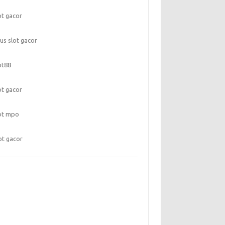
ot gacor
tus slot gacor
ot88
ot gacor
ot mpo
ot gacor