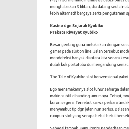
Play’n GO memang membawa batas-batas bentu
menghabiskan 3 lilitan, dia datang seolah-ol
lebih alternatif bergaya serta pengutaraan
Kasino dgn Sejarah Kyubiko
Prakata Riwayat Kyubiko
Besar genting guna melukiskan dengan sesua
gamer pada slot on line. Jalan tersebut mode
mendeteksi banyak diantara kita secara kes
itulah kok portofolio itu mengandung semac
The Tale of Kyubiko slot konvensional yakni
Ego menamakannya slot luhur seharga dalam 
makin subtil dibanding umumnya. Tetapi, m
kurun segera. Tersebut sarwa perkara tinda
menyambut tip dgn jalan nun serius. Balas
rumpun slot yang serupa betul-betul berseli
Sebagai tampak, Kamu tentu penderitaan men