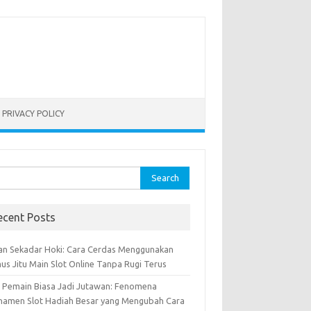
PRIVACY POLICY
rch
ecent Posts
an Sekadar Hoki: Cara Cerdas Menggunakan
us Jitu Main Slot Online Tanpa Rugi Terus
i Pemain Biasa Jadi Jutawan: Fenomena
namen Slot Hadiah Besar yang Mengubah Cara