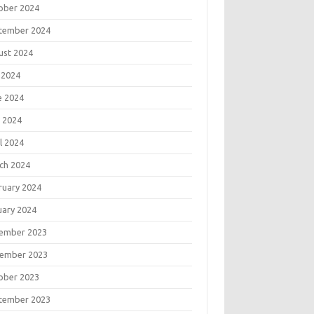
ober 2024
tember 2024
ust 2024
 2024
e 2024
 2024
l 2024
ch 2024
ruary 2024
uary 2024
ember 2023
ember 2023
ober 2023
tember 2023