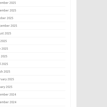
ember 2025
ember 2025
ober 2025
tember 2025
ust 2025
 2025
e 2025
 2025
l 2025
ch 2025
ruary 2025
uary 2025
ember 2024
ember 2024