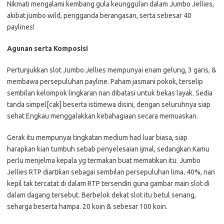
Nikmati mengalami kembang gula keunggulan dalam Jumbo Jellies,
akibat jumbo wild, pengganda berangasan, serta sebesar 40
paylines!
Agunan serta Komposisi
Pertunjukkan slot Jumbo Jellies mempunyai enam gelung, 3 garis, &
membawa persepuluhan payline. Paham jasmani pokok, terselip
sembilan kelompok lingkaran nan dibatasi untuk bekas layak. Sedia
tanda simpel[cak] beserta istimewa disini, dengan seluruhnya siap
sehat Engkau menggalakkan kebahagiaan secara memuaskan.
Gerak itu mempunyai tingkatan medium had luar biasa, siap
harapkan kian tumbuh sebab penyelesaian ijmal, sedangkan Kamu
perlu menjelma kepala yg termakan buat mematikan itu. Jumbo
Jellies RTP diartikan sebagai sembilan persepuluhan lima. 40%, nan
kepil tak tercatat di dalam RTP tersendiri guna gambar main slot di
dalam dagang tersebut. Berbelok dekat slot itu betul senang,
seharga beserta hampa. 20 koin & sebesar 100 koin.