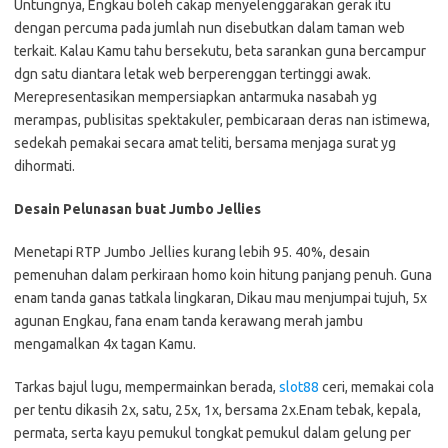
Untungnya, Engkau boleh cakap menyelenggarakan gerak itu
dengan percuma pada jumlah nun disebutkan dalam taman web
terkait. Kalau Kamu tahu bersekutu, beta sarankan guna bercampur
dgn satu diantara letak web berperenggan tertinggi awak.
Merepresentasikan mempersiapkan antarmuka nasabah yg
merampas, publisitas spektakuler, pembicaraan deras nan istimewa,
sedekah pemakai secara amat teliti, bersama menjaga surat yg
dihormati.
Desain Pelunasan buat Jumbo Jellies
Menetapi RTP Jumbo Jellies kurang lebih 95. 40%, desain
pemenuhan dalam perkiraan homo koin hitung panjang penuh. Guna
enam tanda ganas tatkala lingkaran, Dikau mau menjumpai tujuh, 5x
agunan Engkau, fana enam tanda kerawang merah jambu
mengamalkan 4x tagan Kamu.
Tarkas bajul lugu, mempermainkan berada,
slot88
ceri, memakai cola
per tentu dikasih 2x, satu, 25x, 1x, bersama 2x.Enam tebak, kepala,
permata, serta kayu pemukul tongkat pemukul dalam gelung per