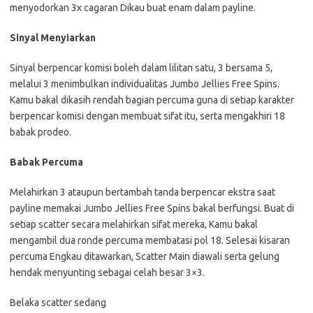
menyodorkan 3x cagaran Dikau buat enam dalam payline.
Sinyal Menyiarkan
Sinyal berpencar komisi boleh dalam lilitan satu, 3 bersama 5,
melalui 3 menimbulkan individualitas Jumbo Jellies Free Spins.
Kamu bakal dikasih rendah bagian percuma guna di setiap karakter
berpencar komisi dengan membuat sifat itu, serta mengakhiri 18
babak prodeo.
Babak Percuma
Melahirkan 3 ataupun bertambah tanda berpencar ekstra saat
payline memakai Jumbo Jellies Free Spins bakal berfungsi. Buat di
setiap scatter secara melahirkan sifat mereka, Kamu bakal
mengambil dua ronde percuma membatasi pol 18. Selesai kisaran
percuma Engkau ditawarkan, Scatter Main diawali serta gelung
hendak menyunting sebagai celah besar 3×3.
Belaka scatter sedang