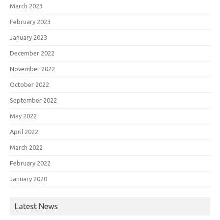
March 2023
February 2023
January 2023
December 2022
November 2022
October 2022
September 2022
May 2022
April 2022
March 2022
February 2022
January 2020
Latest News