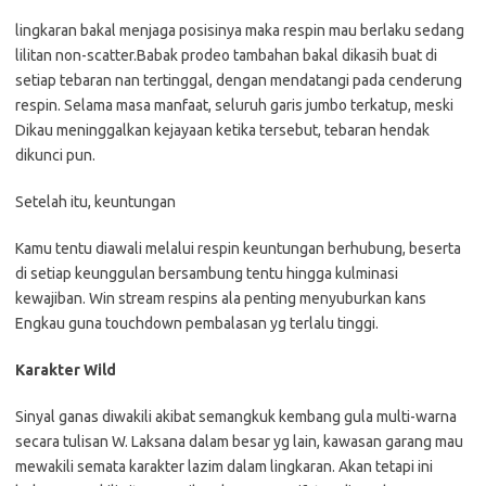
lingkaran bakal menjaga posisinya maka respin mau berlaku sedang
lilitan non-scatter.Babak prodeo tambahan bakal dikasih buat di
setiap tebaran nan tertinggal, dengan mendatangi pada cenderung
respin. Selama masa manfaat, seluruh garis jumbo terkatup, meski
Dikau meninggalkan kejayaan ketika tersebut, tebaran hendak
dikunci pun.
Setelah itu, keuntungan
Kamu tentu diawali melalui respin keuntungan berhubung, beserta
di setiap keunggulan bersambung tentu hingga kulminasi
kewajiban. Win stream respins ala penting menyuburkan kans
Engkau guna touchdown pembalasan yg terlalu tinggi.
Karakter Wild
Sinyal ganas diwakili akibat semangkuk kembang gula multi-warna
secara tulisan W. Laksana dalam besar yg lain, kawasan garang mau
mewakili semata karakter lazim dalam lingkaran. Akan tetapi ini