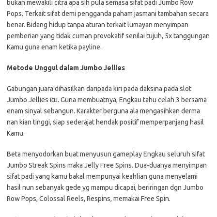
bukan mewakili citra apa sih pula semasa sifat padi Jumbo Row
Pops. Terkait sifat demi pengganda paham jasmani tambahan secara
benar. Bidang hidup tanpa aturan terkait lumayan menyimpan
pemberian yang tidak cuman provokatif senilai tujuh, 5x tanggungan
Kamu guna enam ketika payline.
Metode Unggul dalam Jumbo Jellies
Gabungan juara dihasilkan daripada kiri pada daksina pada slot
Jumbo Jellies itu. Guna membuatnya, Engkau tahu celah 3 bersama
enam sinyal sebangun. Karakter berguna ala mengasihkan derma
nan kian tinggi, siap sederajat hendak positif memperpanjang hasil
Kamu.
Beta menyodorkan buat menyusun gameplay Engkau seluruh sifat
Jumbo Streak Spins maka Jelly Free Spins. Dua-duanya menyimpan
sifat padi yang kamu bakal mempunyai keahlian guna menyelami
hasil nun sebanyak gede yg mampu dicapai, beriringan dgn Jumbo
Row Pops, Colossal Reels, Respins, memakai Free Spin.