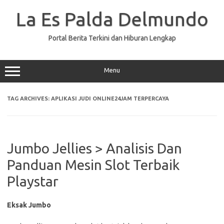
Skip
to
La Es Palda Delmundo
content
Portal Berita Terkini dan Hiburan Lengkap
Menu
TAG ARCHIVES:
APLIKASI JUDI ONLINE24JAM TERPERCAYA
Jumbo Jellies > Analisis Dan
Panduan Mesin Slot Terbaik
Playstar
Eksak Jumbo