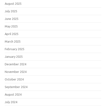
August 2025
July 2025
June 2025
May 2025
April 2025
March 2025
February 2025
January 2025
December 2024
November 2024
October 2024
September 2024
August 2024
July 2024