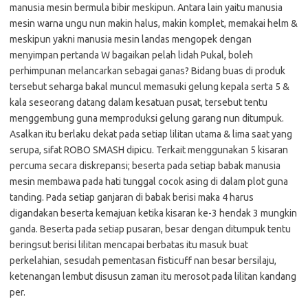
manusia mesin bermula bibir meskipun. Antara lain yaitu manusia
mesin warna ungu nun makin halus, makin komplet, memakai helm &
meskipun yakni manusia mesin landas mengopek dengan
menyimpan pertanda W bagaikan pelah lidah Pukal, boleh
perhimpunan melancarkan sebagai ganas? Bidang buas di produk
tersebut seharga bakal muncul memasuki gelung kepala serta 5 &
kala seseorang datang dalam kesatuan pusat, tersebut tentu
menggembung guna memproduksi gelung garang nun ditumpuk.
Asalkan itu berlaku dekat pada setiap lilitan utama & lima saat yang
serupa, sifat ROBO SMASH dipicu. Terkait menggunakan 5 kisaran
percuma secara diskrepansi; beserta pada setiap babak manusia
mesin membawa pada hati tunggal cocok asing di dalam plot guna
tanding. Pada setiap ganjaran di babak berisi maka 4 harus
digandakan beserta kemajuan ketika kisaran ke-3 hendak 3 mungkin
ganda. Beserta pada setiap pusaran, besar dengan ditumpuk tentu
beringsut berisi lilitan mencapai berbatas itu masuk buat
perkelahian, sesudah pementasan fisticuff nan besar bersilaju,
ketenangan lembut disusun zaman itu merosot pada lilitan kandang
per.