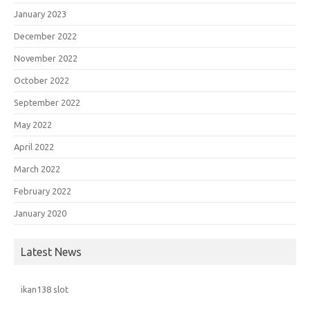
January 2023
December 2022
November 2022
October 2022
September 2022
May 2022
April 2022
March 2022
February 2022
January 2020
Latest News
ikan138 slot