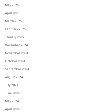
May 2025
April 2025
March 2025
February 2025
January 2025
December 2024
November 2024
October 2024
September 2024
August 2024
July 2024
June 2024
May 2024
April 2024