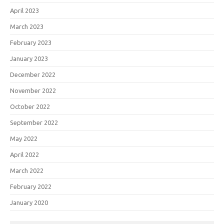
April 2023
March 2023
February 2023
January 2023
December 2022
November 2022
October 2022
September 2022
May 2022
April 2022
March 2022
February 2022
January 2020