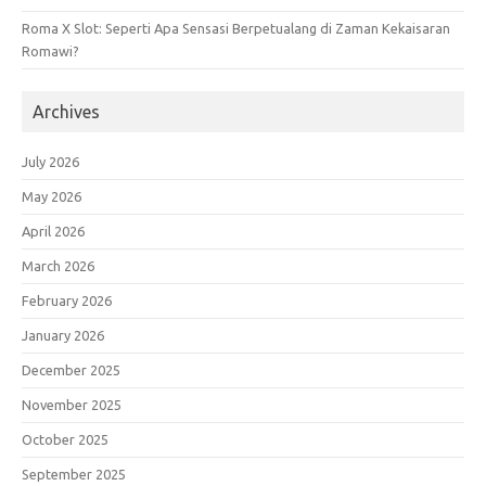
Roma X Slot: Seperti Apa Sensasi Berpetualang di Zaman Kekaisaran
Romawi?
Archives
July 2026
May 2026
April 2026
March 2026
February 2026
January 2026
December 2025
November 2025
October 2025
September 2025