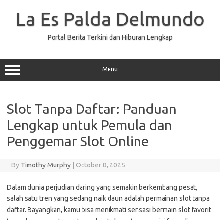
Skip
to
La Es Palda Delmundo
content
Portal Berita Terkini dan Hiburan Lengkap
Menu
Slot Tanpa Daftar: Panduan
Lengkap untuk Pemula dan
Penggemar Slot Online
By
Timothy Murphy
|
October 8, 2025
Dalam dunia perjudian daring yang semakin berkembang pesat,
salah satu tren yang sedang naik daun adalah permainan slot tanpa
daftar. Bayangkan, kamu bisa menikmati sensasi bermain slot favorit