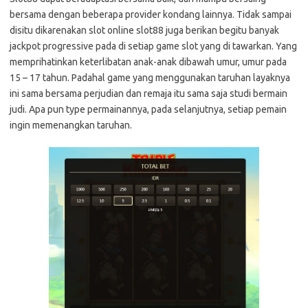
bersama dengan beberapa provider kondang lainnya. Tidak sampai
disitu dikarenakan slot online slot88 juga berikan begitu banyak
jackpot progressive pada di setiap game slot yang di tawarkan. Yang
memprihatinkan keterlibatan anak-anak dibawah umur, umur pada
15 – 17 tahun. Padahal game yang menggunakan taruhan layaknya
ini sama bersama perjudian dan remaja itu sama saja studi bermain
judi. Apa pun type permainannya, pada selanjutnya, setiap pemain
ingin memenangkan taruhan.