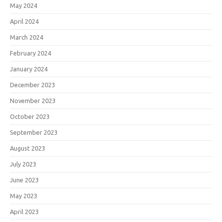
May 2024
April 2024
March 2024
February 2024
January 2024
December 2023
November 2023
October 2023
September 2023
August 2023
July 2023
June 2023
May 2023
April 2023