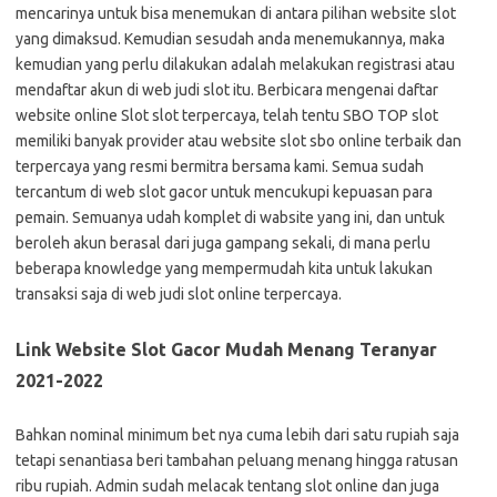
mencarinya untuk bisa menemukan di antara pilihan website slot
yang dimaksud. Kemudian sesudah anda menemukannya, maka
kemudian yang perlu dilakukan adalah melakukan registrasi atau
mendaftar akun di web judi slot itu. Berbicara mengenai daftar
website online Slot slot terpercaya, telah tentu SBO TOP slot
memiliki banyak provider atau website slot sbo online terbaik dan
terpercaya yang resmi bermitra bersama kami. Semua sudah
tercantum di web slot gacor untuk mencukupi kepuasan para
pemain. Semuanya udah komplet di wabsite yang ini, dan untuk
beroleh akun berasal dari juga gampang sekali, di mana perlu
beberapa knowledge yang mempermudah kita untuk lakukan
transaksi saja di web judi slot online terpercaya.
Link Website Slot Gacor Mudah Menang Teranyar
2021-2022
Bahkan nominal minimum bet nya cuma lebih dari satu rupiah saja
tetapi senantiasa beri tambahan peluang menang hingga ratusan
ribu rupiah. Admin sudah melacak tentang slot online dan juga