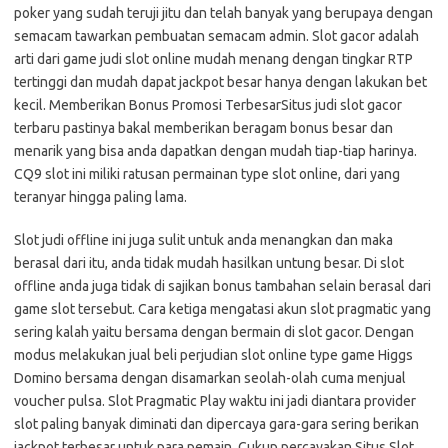
poker yang sudah teruji jitu dan telah banyak yang berupaya dengan
semacam tawarkan pembuatan semacam admin. Slot gacor adalah
arti dari game judi slot online mudah menang dengan tingkar RTP
tertinggi dan mudah dapat jackpot besar hanya dengan lakukan bet
kecil. Memberikan Bonus Promosi TerbesarSitus judi slot gacor
terbaru pastinya bakal memberikan beragam bonus besar dan
menarik yang bisa anda dapatkan dengan mudah tiap-tiap harinya.
CQ9 slot ini miliki ratusan permainan type slot online, dari yang
teranyar hingga paling lama.
Slot judi offline ini juga sulit untuk anda menangkan dan maka
berasal dari itu, anda tidak mudah hasilkan untung besar. Di slot
offline anda juga tidak di sajikan bonus tambahan selain berasal dari
game slot tersebut. Cara ketiga mengatasi akun slot pragmatic yang
sering kalah yaitu bersama dengan bermain di slot gacor. Dengan
modus melakukan jual beli perjudian slot online type game Higgs
Domino bersama dengan disamarkan seolah-olah cuma menjual
voucher pulsa. Slot Pragmatic Play waktu ini jadi diantara provider
slot paling banyak diminati dan dipercaya gara-gara sering berikan
jackpot terbesar untuk para pemain. Cukup percayakan Situs Slot