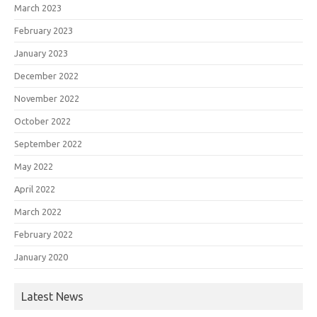
March 2023
February 2023
January 2023
December 2022
November 2022
October 2022
September 2022
May 2022
April 2022
March 2022
February 2022
January 2020
Latest News