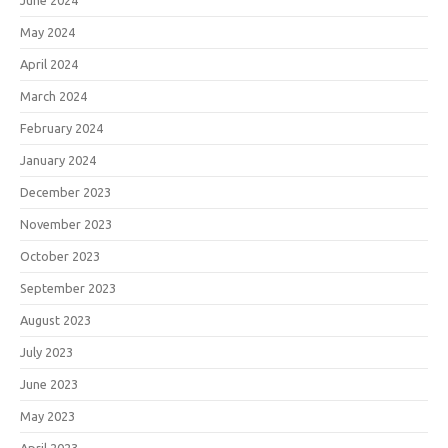
June 2024
May 2024
April 2024
March 2024
February 2024
January 2024
December 2023
November 2023
October 2023
September 2023
August 2023
July 2023
June 2023
May 2023