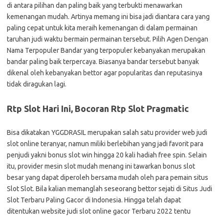
di antara pilihan dan paling baik yang terbukti menawarkan
kemenangan mudah. Artinya memang ini bisa jadi diantara cara yang
paling cepat untuk kita meraih kemenangan di dalam permainan
taruhan judi waktu bermain permainan tersebut. Pilih Agen Dengan
Nama Terpopuler Bandar yang terpopuler kebanyakan merupakan
bandar paling baik terpercaya. Biasanya bandar tersebut banyak
dikenal oleh kebanyakan bettor agar popularitas dan reputasinya
tidak diragukan lagi.
Rtp Slot Hari Ini, Bocoran Rtp Slot Pragmatic
Bisa dikatakan YGGDRASIL merupakan salah satu provider web judi
slot online teranyar, namun miliki berlebihan yang jadi favorit para
penjudi yakni bonus slot win hingga 20 kali hadiah free spin. Selain
itu, provider mesin slot mudah menang ini tawarkan bonus slot
besar yang dapat diperoleh bersama mudah oleh para pemain situs
Slot Slot. Bila kalian memanglah seseorang bettor sejati di Situs Judi
Slot Terbaru Paling Gacor di Indonesia. Hingga telah dapat
ditentukan website judi slot online gacor Terbaru 2022 tentu