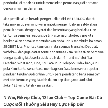
penduduk di tanah air untuk memainkan permainan judi bersama
dengan nyaman dan aman.
Jika pemilik akun berada pengecualian diri, BET88INDO dapat
laksanakan upaya yang wajar untuk mengembalikan saldo akun
pemilik sesuai dengan syarat dan ketentuan yang berlaku. Dan
tentunya semakin responsive link alternatif sbobet yang kita
berikan akan semakin memudahkan anda untuk membuka halaman
SBOBET kita. Prioritas kami disini ialah semua transaksi Deposit,
withdraw dan juga daftar tentu senantiasa kami selesaikan bersama
dengan paling kilat serta tidak lebih dari 4 menit melalui fitur
Livechat, Whatsapp, Line, SMS ataupun Telepon. Tidak hanya itu
pula Kami tentu senantiasa membagikan Data bermakna seputar
panduan taruhan judi online untuk para pendatang baru semacam
Metode Bermain yang Mudah dalam tiap tipe game Judi Slot
Joker123 yang telah kami sajikan.
N Win, Rikvip Club, 12fun Club – Top Game Bài Cá
Cược Đổi Thưởng Siêu Hay Cực Hấp Dẫn