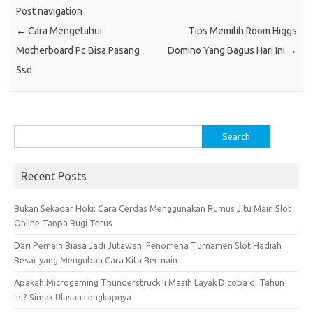
Post navigation
←
Cara Mengetahui
Tips Memilih Room Higgs
Motherboard Pc Bisa Pasang
Domino Yang Bagus Hari Ini
→
Ssd
Search
for:
Recent Posts
Bukan Sekadar Hoki: Cara Cerdas Menggunakan Rumus Jitu Main Slot
Online Tanpa Rugi Terus
Dari Pemain Biasa Jadi Jutawan: Fenomena Turnamen Slot Hadiah
Besar yang Mengubah Cara Kita Bermain
Apakah Microgaming Thunderstruck Ii Masih Layak Dicoba di Tahun
Ini? Simak Ulasan Lengkapnya