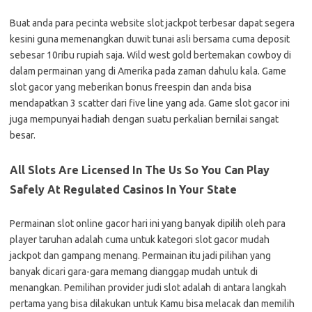
Buat anda para pecinta website slot jackpot terbesar dapat segera
kesini guna memenangkan duwit tunai asli bersama cuma deposit
sebesar 10ribu rupiah saja. Wild west gold bertemakan cowboy di
dalam permainan yang di Amerika pada zaman dahulu kala. Game
slot gacor yang meberikan bonus freespin dan anda bisa
mendapatkan 3 scatter dari five line yang ada. Game slot gacor ini
juga mempunyai hadiah dengan suatu perkalian bernilai sangat
besar.
All Slots Are Licensed In The Us So You Can Play
Safely At Regulated Casinos In Your State
Permainan slot online gacor hari ini yang banyak dipilih oleh para
player taruhan adalah cuma untuk kategori slot gacor mudah
jackpot dan gampang menang. Permainan itu jadi pilihan yang
banyak dicari gara-gara memang dianggap mudah untuk di
menangkan. Pemilihan provider judi slot adalah di antara langkah
pertama yang bisa dilakukan untuk Kamu bisa melacak dan memilih