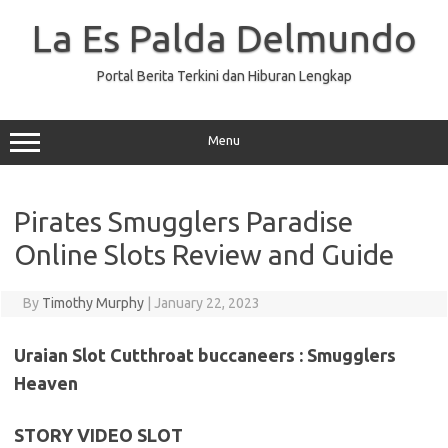
Skip
to
La Es Palda Delmundo
content
Portal Berita Terkini dan Hiburan Lengkap
Menu
Pirates Smugglers Paradise
Online Slots Review and Guide
By
Timothy Murphy
|
January 22, 2023
Uraian Slot Cutthroat buccaneers : Smugglers
Heaven
STORY VIDEO SLOT