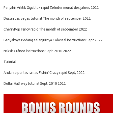
Penyihir Arktik Gigablox rapid Zehnter monat des jahres 2022
Dusun Las vegas tutorial The month of september 2022
CherryPop Fancy rapid The month of september 2022
Banyaknya Pedang selanjutnya Colossal instructions Sept 2022
Naksir Cráneo instructions Sept. 2010 2022
Tutorial
Andarse por las ramas Fishin’ Crazy rapid Sept, 2022
Dollar Half way tutorial Sept. 2010 2022