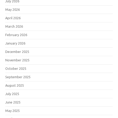
July 2026
May 2026
April 2026
March 2026
February 2026
January 2026
December 2025
November 2025
October 2025
September 2025
August 2025
July 2025
June 2025
May 2025