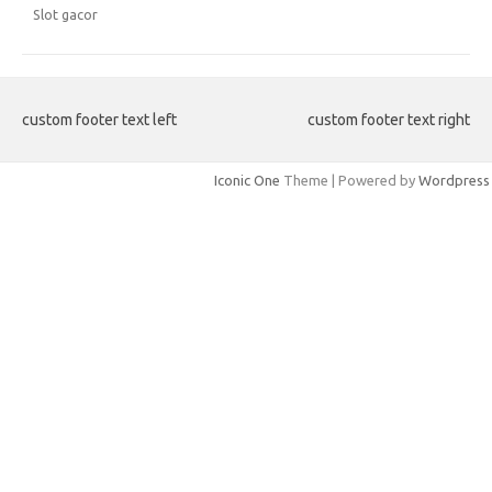
Slot gacor
custom footer text left
custom footer text right
Iconic One
Theme | Powered by
Wordpress