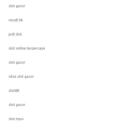
slot gacor
result hk
judi slot
slot online terpercaya
slot gacor
situs slot gacor
slot88
slot gacor
slot mpo