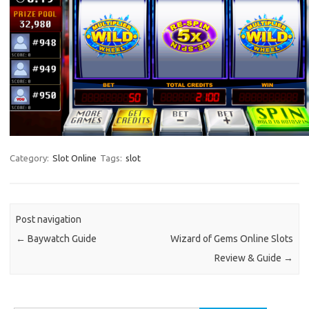
Category:
Slot Online
Tags:
slot
Post navigation
←
Baywatch Guide
Wizard of Gems Online Slots
Review & Guide
→