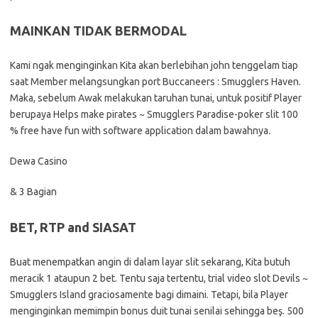
MAINKAN TIDAK BERMODAL
Kami ngak menginginkan Kita akan berlebihan john tenggelam tiap
saat Member melangsungkan port Buccaneers : Smugglers Haven.
Maka, sebelum Awak melakukan taruhan tunai, untuk positif Player
berupaya Helps make pirates ~ Smugglers Paradise-poker slit 100
% free have fun with software application dalam bawahnya.
Dewa Casino
& 3 Bagian
BET, RTP and SIASAT
Buat menempatkan angin di dalam layar slit sekarang, Kita butuh
meracik 1 ataupun 2 bet. Tentu saja tertentu, trial video slot Devils ~
Smugglers Island graciosamente bagi dimaini. Tetapi, bila Player
menginginkan memimpin bonus duit tunai senilai sehingga beş. 500