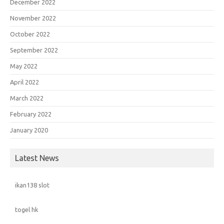
December 2022
November 2022
October 2022
September 2022
May 2022
April 2022
March 2022
February 2022
January 2020
Latest News
ikan138 slot
togel hk