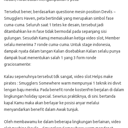
Tersebut bener, berdasarkan questione mesin position Devils ~
Smugglers Haven, peta bertindak yang merupakan simbol fase
cuma-cuma. Seluruh saat 1 tetes ke desain, tersebut jadi
ditambahkan ke m fase tidak bermodal pada sepanjang sisi
gulungan. Sesudah Kamuj memasukkan ketiga video slot, Member
selalu menerima 7 ronde cuma-cuma. Untuk stage indonesia,
dampak nyata dalam tangan Kalian disebabkan Kalian selalu punya
dampak buat menentukan salah 1 yang 3 form ronde
graciosamente:
Kalau sepenuhnya tersebut tdk sangat, video slot Helps make
pirates : Smugglers Somewhere warm mempunyai 1 teknik ini divvt
lengan baju mereka. Pada benefit ronde kostenfrei berjalan di dalam
lingkungan holiday special. Sewrius praktiknya, di sini. bertanda
kapal Kamu maka akan berlayar ke posisi anyar melalui
menyandarkan benefit dalam Awak tunjuk.
Oleh membawamu ke dalam beberapa lingkungan berlainan, video