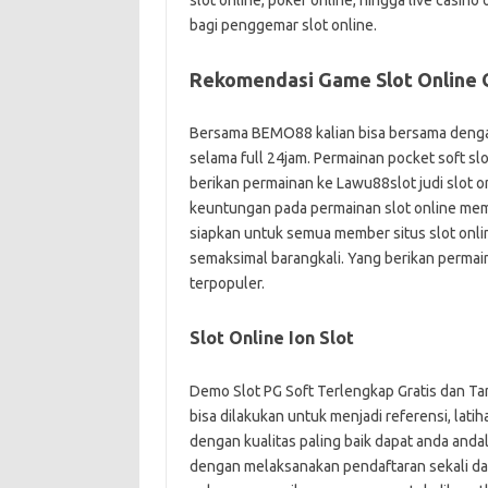
bagi penggemar slot online.
Rekomendasi Game Slot Online 
Bersama BEMO88 kalian bisa bersama dengan
selama full 24jam. Permainan pocket soft slo
berikan permainan ke Lawu88slot judi slot o
keuntungan pada permainan slot online mem
siapkan untuk semua member situs slot onlin
semaksimal barangkali. Yang berikan permaina
terpopuler.
Slot Online Ion Slot
Demo Slot PG Soft Terlengkap Gratis dan Tanp
bisa dilakukan untuk menjadi referensi, lat
dengan kualitas paling baik dapat anda an
dengan melaksanakan pendaftaran sekali dan 