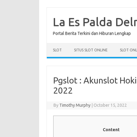
Skip
to
content
La Es Palda De
Portal Berita Terkini dan Hiburan Lengkap
SLOT
SITUS SLOT ONLINE
SLOT ONL
Pgslot : Akunslot Hok
2022
By
Timothy Murphy
|
October 15, 2022
Content