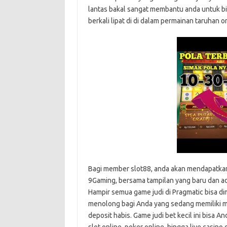
lantas bakal sangat membantu anda untuk
berkali lipat di di dalam permainan taruhan o
Bagi member slot88, anda akan mendapatkan 
9Gaming, bersama tampilan yang baru dan ada 
Hampir semua game judi di Pragmatic bisa dim
menolong bagi Anda yang sedang memiliki mo
deposit habis. Game judi bet kecil ini bisa 
slot online, poker online, hingga live casin