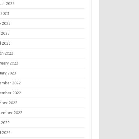
ust 2023
 2023
e 2023
 2023
l 2023
ch 2023
ruary 2023
uary 2023
ember 2022
ember 2022
ober 2022
tember 2022
 2022
l 2022