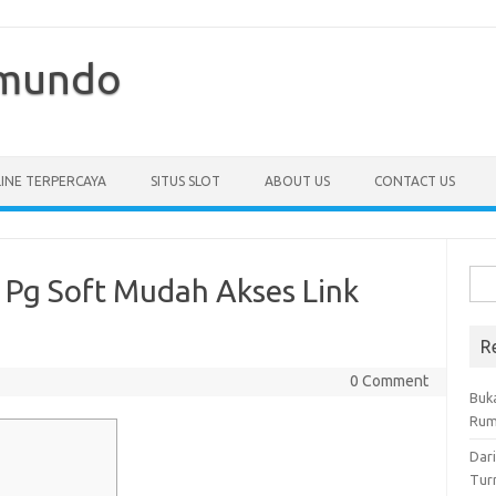
lmundo
INE TERPERCAYA
SITUS SLOT
ABOUT US
CONTACT US
Sea
i Pg Soft Mudah Akses Link
for:
R
0 Comment
Buk
Rum
Dar
Tur