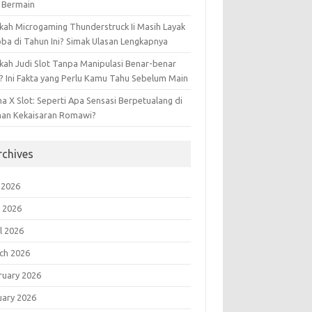
a Bermain
kah Microgaming Thunderstruck Ii Masih Layak
oba di Tahun Ini? Simak Ulasan Lengkapnya
kah Judi Slot Tanpa Manipulasi Benar-benar
? Ini Fakta yang Perlu Kamu Tahu Sebelum Main
a X Slot: Seperti Apa Sensasi Berpetualang di
an Kekaisaran Romawi?
rchives
 2026
 2026
l 2026
ch 2026
ruary 2026
uary 2026