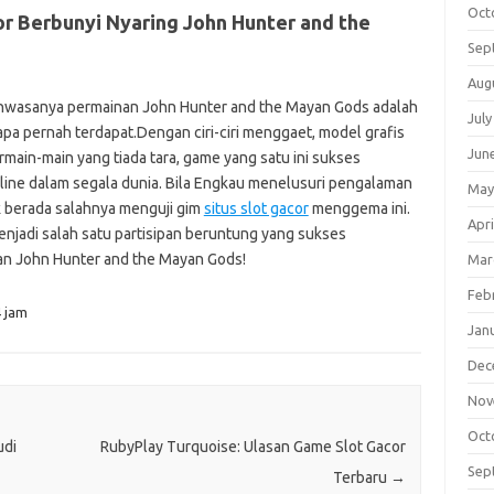
Oct
r Berbunyi Nyaring John Hunter and the
Sep
Aug
bahwasanya permainan John Hunter and the Mayan Gods adalah
July
apa pernah terdapat.Dengan ciri-ciri menggaet, model grafis
Jun
ain-main yang tiada tara, game yang satu ini sukses
line dalam segala dunia. Bila Engkau menelusuri pengalaman
May
 berada salahnya menguji gim
situs slot gacor
menggema ini.
Apri
njadi salah satu partisipan beruntung yang sukses
n John Hunter and the Mayan Gods!
Mar
Feb
4 jam
Jan
Dec
Nov
Oct
udi
RubyPlay Turquoise: Ulasan Game Slot Gacor
Sep
Terbaru
→