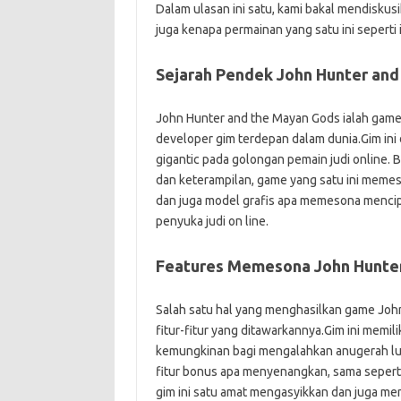
Dalam ulasan ini satu, kami bakal mendiskusik
juga kenapa permainan yang satu ini seperti 
Sejarah Pendek John Hunter an
John Hunter and the Mayan Gods ialah game s
developer gim terdepan dalam dunia.Gim ini d
gigantic pada golongan pemain judi online
dan keterampilan, game yang satu ini memeso
dan juga model grafis apa memesona mencipt
penyuka judi on line.
Features Memesona John Hunte
Salah satu hal yang menghasilkan game Joh
fitur-fitur yang ditawarkannya.Gim ini memi
kemungkinan bagi mengalahkan anugerah luas.
fitur bonus apa menyenangkan, sama seperti f
gim ini satu amat mengasyikkan dan juga me