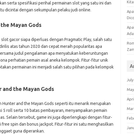
Kit
an serta spesifikasi perihal permainan slot yang satu ini dan
itu dicintai dengan sekumpulan pelaku judi online.
Apa
Dic
d the Mayan Gods
Apa
Ada
lot gacor siapa diperluas dengan Pragmatic Play, salah satu
Rom
irilis atas tahun 2020 dan cepat meraih popularitas apa
Zam
. Bersama judul pengalaman apa menyatukan keberuntungan
na perhatian pemain asal aneka kelompok. Fitur-fitur unik
A
akan permainan ini menjadi salah satu pilihan pada kelompok
July
r and the Mayan Gods
May
Apri
n Hunter and the Mayan Gods seperti itu menarik merupakan
Mar
liki 5 roll serta 10 batas pembayaran, menyampaikan pemain
 Selain tersebut, game ini juga diperlengkapi dengan fitur-
Feb
ree spin dan bonus jackpot. Fitur-fitur ini satu menghasilkan
Jan
nggaet guna diperankan.