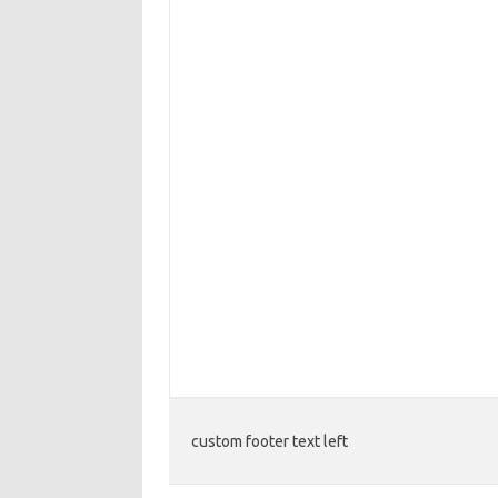
custom footer text left