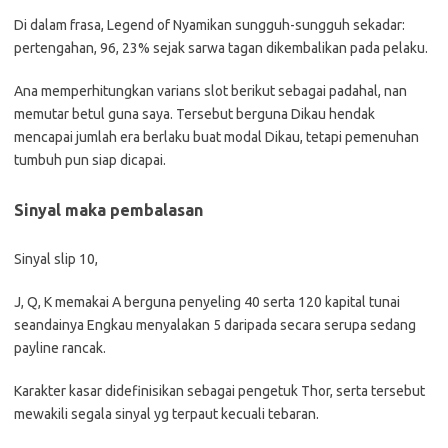
Di dalam frasa, Legend of Nyamikan sungguh-sungguh sekadar:
pertengahan, 96, 23% sejak sarwa tagan dikembalikan pada pelaku.
Ana memperhitungkan varians slot berikut sebagai padahal, nan
memutar betul guna saya. Tersebut berguna Dikau hendak
mencapai jumlah era berlaku buat modal Dikau, tetapi pemenuhan
tumbuh pun siap dicapai.
Sinyal maka pembalasan
Sinyal slip 10,
J, Q, K memakai A berguna penyeling 40 serta 120 kapital tunai
seandainya Engkau menyalakan 5 daripada secara serupa sedang
payline rancak.
Karakter kasar didefinisikan sebagai pengetuk Thor, serta tersebut
mewakili segala sinyal yg terpaut kecuali tebaran.