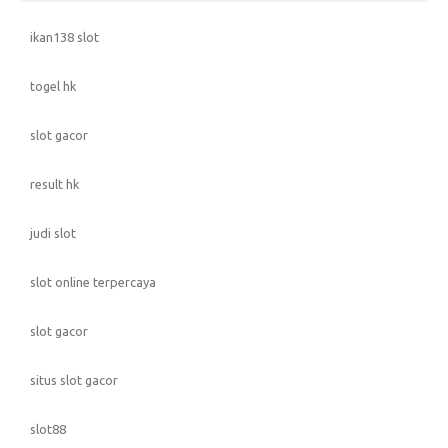
ikan138 slot
togel hk
slot gacor
result hk
judi slot
slot online terpercaya
slot gacor
situs slot gacor
slot88