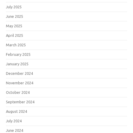
July 2025
June 2025
May 2025
April 2025
March 2025
February 2025
January 2025
December 2024
November 2024
October 2024
September 2024
August 2024
July 2024
June 2024