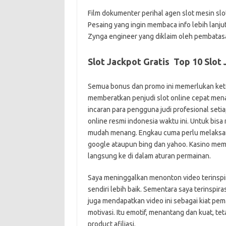
Film dokumenter perihal agen slot mesin slo
Pesaing yang ingin membaca info lebih lanju
Zynga engineer yang diklaim oleh pembatasan
Slot Jackpot Gratis ️ Top 10 Slo
Semua bonus dan promo ini memerlukan ketet
memberatkan penjudi slot online cepat mena
incaran para pengguna judi profesional seti
online resmi indonesia waktu ini. Untuk bis
mudah menang. Engkau cuma perlu melaksana
google ataupun bing dan yahoo. Kasino 
langsung ke di dalam aturan permainan.
Saya meninggalkan menonton video terinspir
sendiri lebih baik. Sementara saya terinspir
juga mendapatkan video ini sebagai kiat pem
motivasi. Itu emotif, menantang dan kuat, t
product afiliasi.