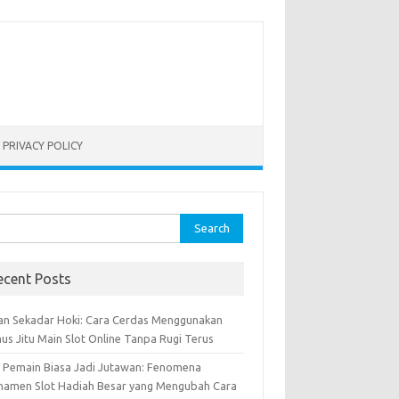
PRIVACY POLICY
rch
ecent Posts
an Sekadar Hoki: Cara Cerdas Menggunakan
us Jitu Main Slot Online Tanpa Rugi Terus
i Pemain Biasa Jadi Jutawan: Fenomena
namen Slot Hadiah Besar yang Mengubah Cara