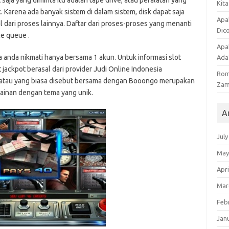
aja yang diminta itu adalah tape drive, atau peralatan yang
Kit
 Karena ada banyak sistem di dalam sistem, disk dapat saja
Apa
dari proses lainnya. Daftar dari proses-proses yang menanti
Dic
ce queue .
Apa
anda nikmati hanya bersama 1 akun. Untuk informasi slot
Ada
ackpot berasal dari provider Judi Online Indonesia
Rom
 atau yang biasa disebut bersama dengan Booongo merupakan
Zam
mainan dengan tema yang unik.
A
July
May
Apri
Mar
Feb
Jan