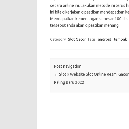
secara online ini. Lakukan metode ini teru
ini bila dikerjakan dipastikan mendapatkan 
Mendapatkan kemenangan sebesar 100 di set
tersebut anda akan dipastikan menang.
Category:
Slot Gacor
Tags:
android
,
tembak
Post navigation
←
Slot » Website Slot Online Resmi Gacor H
Paling Baru 2022