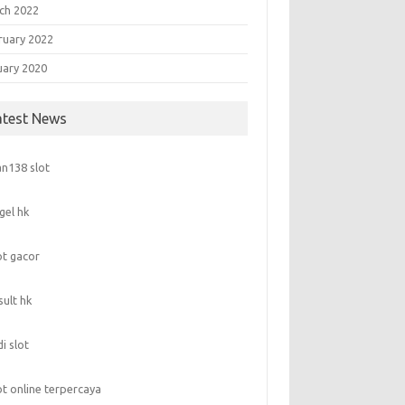
ch 2022
ruary 2022
uary 2020
atest News
an138 slot
gel hk
ot gacor
sult hk
di slot
ot online terpercaya