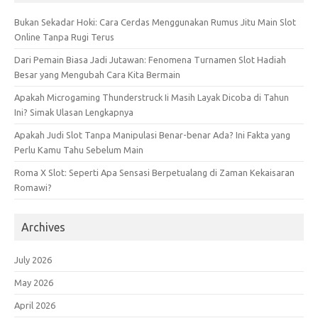
Bukan Sekadar Hoki: Cara Cerdas Menggunakan Rumus Jitu Main Slot
Online Tanpa Rugi Terus
Dari Pemain Biasa Jadi Jutawan: Fenomena Turnamen Slot Hadiah
Besar yang Mengubah Cara Kita Bermain
Apakah Microgaming Thunderstruck Ii Masih Layak Dicoba di Tahun
Ini? Simak Ulasan Lengkapnya
Apakah Judi Slot Tanpa Manipulasi Benar-benar Ada? Ini Fakta yang
Perlu Kamu Tahu Sebelum Main
Roma X Slot: Seperti Apa Sensasi Berpetualang di Zaman Kekaisaran
Romawi?
Archives
July 2026
May 2026
April 2026