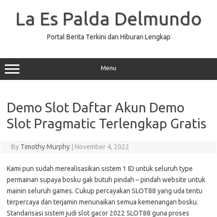
Skip
to
La Es Palda Delmundo
content
Portal Berita Terkini dan Hiburan Lengkap
Menu
Demo Slot Daftar Akun Demo
Slot Pragmatic Terlengkap Gratis
By
Timothy Murphy
|
November 4, 2022
Kami pun sudah merealisasikan sistem 1 ID untuk seluruh type
permainan supaya bosku gak butuh pindah – pindah website untuk
mainin seluruh games. Cukup percayakan SLOT88 yang uda tentu
terpercaya dan terjamin menunaikan semua kemenangan bosku.
Standarisasi sistem judi slot gacor 2022 SLOT88 guna proses