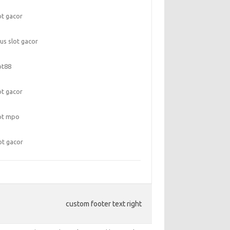
ot gacor
tus slot gacor
ot88
ot gacor
ot mpo
ot gacor
custom footer text right