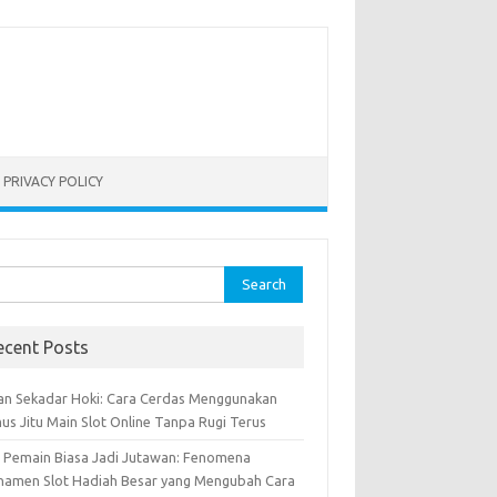
PRIVACY POLICY
rch
ecent Posts
an Sekadar Hoki: Cara Cerdas Menggunakan
us Jitu Main Slot Online Tanpa Rugi Terus
i Pemain Biasa Jadi Jutawan: Fenomena
namen Slot Hadiah Besar yang Mengubah Cara