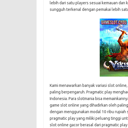
lebih dari satu players sesuai kemauan dan k
sungguh terkenal dengan pemakai lebih satu
Kami menawarkan banyak variasi slot online, 
paling berpengaruh. Pragmatic play menghadi
Indonesia. Para slotmania bisa memainkanny
game slot online yang dihadirkan oleh pali
dengan menggunakan modal 10 ribu rupiah s
pragmatic play yang miliki peluang tinggi u
slot online gacor berasal dari pragmatic pla