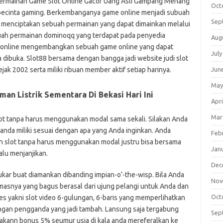
ermainan Game Slot Online Gacor Uang Asli Gampang Menang
Oct
h pecinta gaming. Berkembanganya game online menjadi subuah
Sep
uk menciptakan sebuah permainan yang dapat dimainkan melalui
uah permainan dominoqq yang terdapat pada penyedia
Aug
t online mengembangkan sebuah game online yang dapat
July
ibuka. Slot88 bersama dengan bangga jadi website judi slot
Jun
jak 2002 serta miliki ribuan member aktif setiap harinya.
May
n Listrik Sementara Di Bekasi Hari Ini
Apri
Mar
lot tanpa harus menggunakan modal sama sekali. Silakan Anda
da miliki sesuai dengan apa yang Anda inginkan. Anda
Feb
an slot tanpa harus menggunakan modal justru bisa bersama
Jan
alu menjanjikan.
Dec
kar buat diamankan dibanding impian-o’-the-wisp. Bila Anda
Nov
masnya yang bagus berasal dari ujung pelangi untuk Anda dan
Oct
s yakni slot video 6-gulungan, 6-baris yang memperlihatkan
ngan pengganda yang jadi tambah. Lansung saja tergabung
Sep
akann bonus 5% seumur usia di kala anda mereferalkan ke