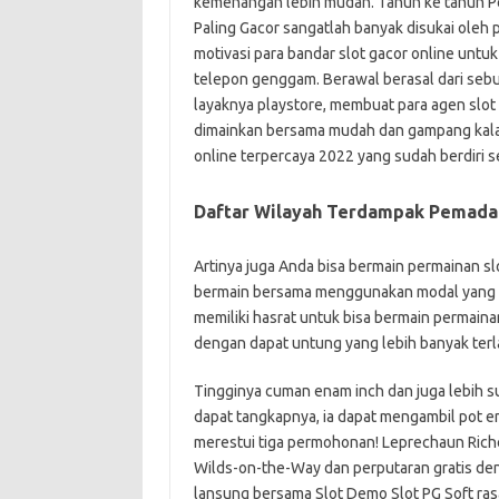
kemenangan lebih mudah. Tahun ke tahun P
Paling Gacor sangatlah banyak disukai ole
motivasi para bandar slot gacor online unt
telepon genggam. Berawal berasal dari seb
layaknya playstore, membuat para agen slo
dimainkan bersama mudah dan gampang kala d
online terpercaya 2022 yang sudah berdiri se
Daftar Wilayah Terdampak Pemadama
Artinya juga Anda bisa bermain permainan s
bermain bersama menggunakan modal yang an
memiliki hasrat untuk bisa bermain permain
dengan dapat untung yang lebih banyak terl
Tingginya cuman enam inch dan juga lebih su
dapat tangkapnya, ia dapat mengambil pot e
merestui tiga permohonan! Leprechaun Riche
Wilds-on-the-Way dan perputaran gratis de
lansung bersama Slot Demo Slot PG Soft ras