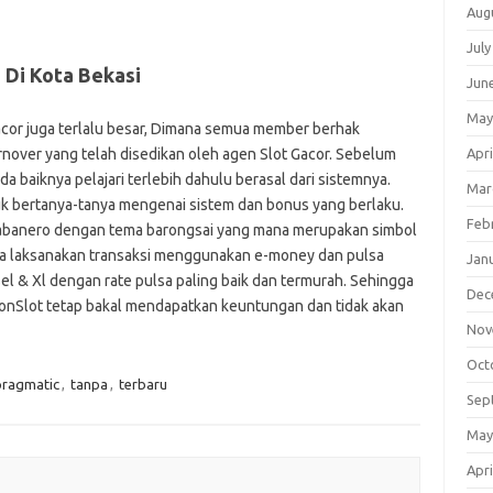
Aug
July
a Di Kota Bekasi
Jun
May
Gacor juga terlalu besar, Dimana semua member berhak
Apri
over yang telah disedikan oleh agen Slot Gacor. Sebelum
da baiknya pelajari terlebih dahulu berasal dari sistemnya.
Mar
uk bertanya-tanya mengenai sistem dan bonus yang berlaku.
Feb
r habanero dengan tema barongsai yang mana merupakan simbol
a laksanakan transaksi menggunakan e-money dan pulsa
Jan
el & Xl dengan rate pulsa paling baik dan termurah. Sehingga
Dec
onSlot tetap bakal mendapatkan keuntungan dan tidak akan
Nov
Oct
pragmatic
,
tanpa
,
terbaru
Sep
May
Apri