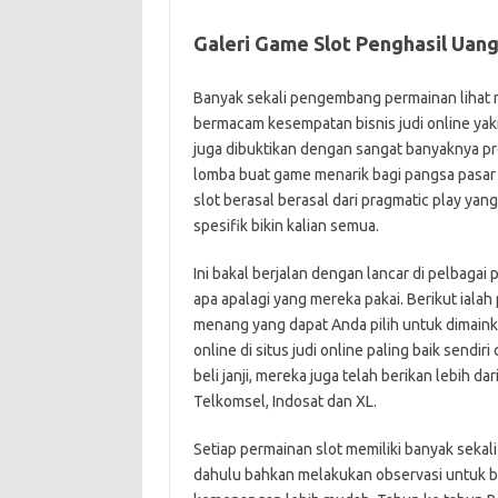
Galeri Game Slot Penghasil Uan
Banyak sekali pengembang permainan lihat 
bermacam kesempatan bisnis judi online yakni
juga dibuktikan dengan sangat banyaknya pr
lomba buat game menarik bagi pangsa pasar 
slot berasal berasal dari pragmatic play ya
spesifik bikin kalian semua.
Ini bakal berjalan dengan lancar di pelbaga
apa apalagi yang mereka pakai. Berikut iala
menang yang dapat Anda pilih untuk dimain
online di situs judi online paling baik sendir
beli janji, mereka juga telah berikan lebih d
Telkomsel, Indosat dan XL.
Setiap permainan slot memiliki banyak sekal
dahulu bahkan melakukan observasi untuk bi