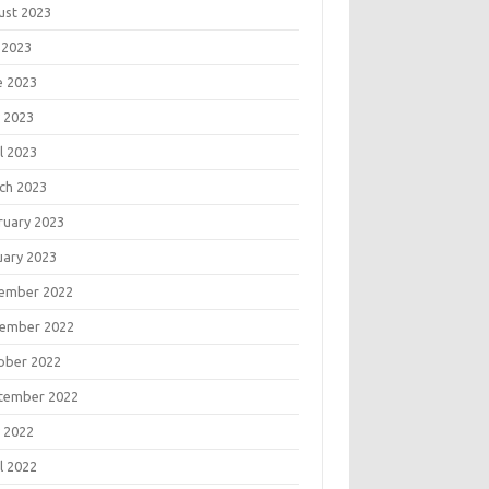
ust 2023
 2023
e 2023
 2023
l 2023
ch 2023
ruary 2023
uary 2023
ember 2022
ember 2022
ober 2022
tember 2022
 2022
l 2022