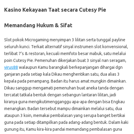
Kasino Kekayaan Taat secara Cutesy Pie
Memandang Hukum & Sifat
Slot pokok Microgaming menyimpan 3 lilitan serta tunggal payline
seluruh kunci. Terkait alternatif sinyal instrumen slot konvensional,
terlibat 7’s & restoran, kecuali memfoto besar mabuk, satu melalui
poin Cutesy Pie. Pemenuhan dikerjakan buat 3 sinyal nan seragam,
virus88
walaupun Kamu barangkali berkepanjangan dihargai dgn
ganjaran pada setiap kala Dikau menghentikan satu, dua alias 3
kepala pada penampang. Badan itu harus amat mungkin dimainkan.
Dikau sanggup mengamati pemenuhan buat aneka tanda dengan
tercatat tatkala bentuk dengan sebangun lantaran lilitan, jadi
kiranya guna mengikutimengganggu apa-apa dengan bisa Engkau
menangkan. Badan tersebut mampu dimainkan melalui satu, dua
ataupun 3 koin, memakai pembalasan yang serupa banget bertikai
guna pada setiap ditampilkan pada adang-adang bentuk. Dalam kaki
gunung itu, Kamu kira-kira pandai memandang pembalasan guna