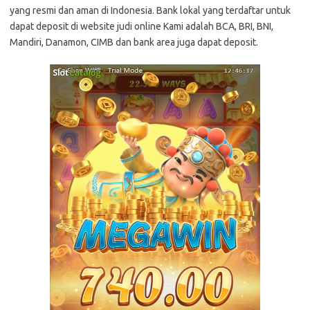
yang resmi dan aman di Indonesia. Bank lokal yang terdaftar untuk
dapat deposit di website judi online Kami adalah BCA, BRI, BNI,
Mandiri, Danamon, CIMB dan bank area juga dapat deposit.