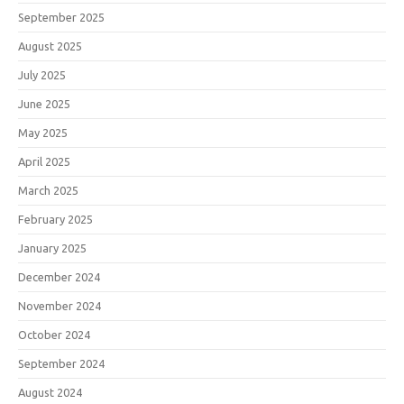
September 2025
August 2025
July 2025
June 2025
May 2025
April 2025
March 2025
February 2025
January 2025
December 2024
November 2024
October 2024
September 2024
August 2024