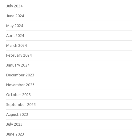
July 2024
June 2024
May 2024
April 2024
March 2024
February 2024
January 2024
December 2023
November 2023
October 2023
September 2023
August 2023
July 2023
June 2023