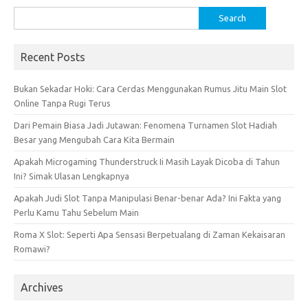
Search
for:
Recent Posts
Bukan Sekadar Hoki: Cara Cerdas Menggunakan Rumus Jitu Main Slot
Online Tanpa Rugi Terus
Dari Pemain Biasa Jadi Jutawan: Fenomena Turnamen Slot Hadiah
Besar yang Mengubah Cara Kita Bermain
Apakah Microgaming Thunderstruck Ii Masih Layak Dicoba di Tahun
Ini? Simak Ulasan Lengkapnya
Apakah Judi Slot Tanpa Manipulasi Benar-benar Ada? Ini Fakta yang
Perlu Kamu Tahu Sebelum Main
Roma X Slot: Seperti Apa Sensasi Berpetualang di Zaman Kekaisaran
Romawi?
Archives