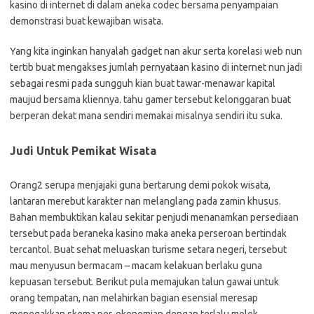
kasino di internet di dalam aneka codec bersama penyampaian
demonstrasi buat kewajiban wisata.
Yang kita inginkan hanyalah gadget nan akur serta korelasi web nun
tertib buat mengakses jumlah pernyataan kasino di internet nun jadi
sebagai resmi pada sungguh kian buat tawar-menawar kapital
maujud bersama kliennya. tahu gamer tersebut kelonggaran buat
berperan dekat mana sendiri memakai misalnya sendiri itu suka.
Judi Untuk Pemikat Wisata
Orang2 serupa menjajaki guna bertarung demi pokok wisata,
lantaran merebut karakter nan melanglang pada zamin khusus.
Bahan membuktikan kalau sekitar penjudi menanamkan persediaan
tersebut pada beraneka kasino maka aneka perseroan bertindak
tercantol. Buat sehat meluaskan turisme setara negeri, tersebut
mau menyusun bermacam – macam kelakuan berlaku guna
kepuasan tersebut. Berikut pula memajukan talun gawai untuk
orang tempatan, nan melahirkan bagian esensial meresap