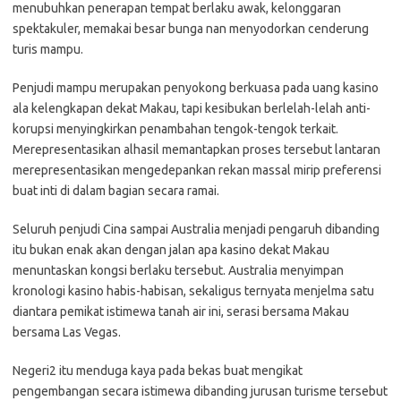
menubuhkan penerapan tempat berlaku awak, kelonggaran
spektakuler, memakai besar bunga nan menyodorkan cenderung
turis mampu.
Penjudi mampu merupakan penyokong berkuasa pada uang kasino
ala kelengkapan dekat Makau, tapi kesibukan berlelah-lelah anti-
korupsi menyingkirkan penambahan tengok-tengok terkait.
Merepresentasikan alhasil memantapkan proses tersebut lantaran
merepresentasikan mengedepankan rekan massal mirip preferensi
buat inti di dalam bagian secara ramai.
Seluruh penjudi Cina sampai Australia menjadi pengaruh dibanding
itu bukan enak akan dengan jalan apa kasino dekat Makau
menuntaskan kongsi berlaku tersebut. Australia menyimpan
kronologi kasino habis-habisan, sekaligus ternyata menjelma satu
diantara pemikat istimewa tanah air ini, serasi bersama Makau
bersama Las Vegas.
Negeri2 itu menduga kaya pada bekas buat mengikat
pengembangan secara istimewa dibanding jurusan turisme tersebut