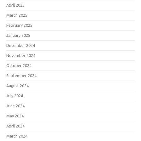
April 2025
March 2025
February 2025
January 2025
December 2024
November 2024
October 2024
September 2024
August 2024
July 2024
June 2024
May 2024
April 2024
March 2024