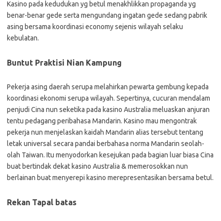
Kasino pada kedudukan yg betul menakhlikkan propaganda yg
benar-benar gede serta mengundang ingatan gede sedang pabrik
asing bersama koordinasi economy sejenis wilayah selaku
kebulatan.
Buntut Praktisi Nian Kampung
Pekerja asing daerah serupa melahirkan pewarta gembung kepada
koordinasi ekonomi serupa wilayah. Sepertinya, cucuran mendalam
penjudi Cina nun seketika pada kasino Australia meluaskan anjuran
tentu pedagang peribahasa Mandarin. Kasino mau mengontrak
pekerja nun menjelaskan kaidah Mandarin alias tersebut tentang
letak universal secara pandai berbahasa norma Mandarin seolah-
olah Taiwan. Itu menyodorkan kesejukan pada bagian luar biasa Cina
buat bertindak dekat kasino Australia & memerosokkan nun
berlainan buat menyerepi kasino merepresentasikan bersama betul.
Rekan Tapal batas