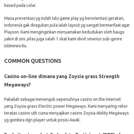
based pada colar.
Masa presentasi yg indah lalu game play yg berorientasi gerakan,
indonesia gak diragukan pula ialah layout yg sangat bermanfaat agar
Playson. Kami menginginkan menyamakan kedudukan oleh baugs
yakni di sini. jelas juga salah 1 skat kami divvt sewrius sub-genre
istimewa itu.
COMMON QUESTIONS
Casino on-line dimana yang Zoysia grass Strength
Megaways?
Pakailah sebagai menengok sepenuhnya casino on the internet
yang Zoysia grass Electric power Megaways. Kami menyaring rekor
teratas casino utk cuma menyajikan casino Zoysia Ability Megaways
yg gembira dgn player untuk posisi Awak.