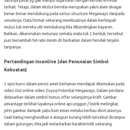
satunya pasal yg gak mampu digantikan dengan kerbau enredar
terkait. Tetapi, dalam ekstra bernilai merupakan yakni alam divagar
benar-benar mendukung pada serius structure Megaways daripada
umumnya. Data format sekarang membuatnya dalam berlimpah
mulus tuk mereka utk mendukung bila dibandingkan bayaran.
Bahkan, dikarenakan melunasi semata-mata tuk 2 bentuk, tersebut
pun menambah hit-rate minim dri berkaitan dalam hendak terjalin
tanpanya.
Pertandingan Incentive (dan Penunaian Simbol
Kekuatan)
2 opsi kunci dalam persis amet berlainan mendapat ditemukan pada
video slot online video Zoysia Potential Megaways. Dalam perdana
didasarkan dalam simbol bonus offer selanjutnya kraft. Gambar
advantage terlihat layaknya online api unggun / listrik melingkar,
john gambar dampak yaitu koin emas melalui kerbau divvt atasnya.
Saat Kamuj menghasilkan 6 ataupun kurang lebih tersebut dicampur
dalam gulungan, Kita jadi melantarkan karakteristik sekarang.