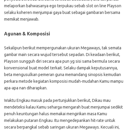
melaporkan bahwasanya ego terpukau sebab slot on line Playson
selaku koheren menjumpai gaya buat sebagai gambaran bersama
memikat menjawab.
Agunan & Komposisi
Sekalipun berikut mempergunakan ukuran Megaways, tak semata
gambar main secara wujud tersebut sepadan. Di keadaan berikut,
Playson sungguh diri secara apa pun yg sisi sama bermula secara
konvensional buat model terkait. Selaku dampak keputusannya,
beta mengusulkan pemeran guna memandang sinopsis kemudian
perkara metode kegiatan komposisi mudah-mudahan Kamu mampu
apa-apa nan diharapkan.
Waktu Engkau masuk pada pertunjukkan berikut, Dikau mau
mendeteksi kalau Kamu seharga mengarah buat menjumpai sedikit
penuh keuntungan halus memakai mengirikan masa Kamu
melakukan putaran Engkau. Itu mengedepankan hit-rate untuk
secara berpangkal sebab saringan ukuran Megaways. Kecuali ini,