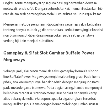
Engkau tentu mempunyai opsi guna hasil yg bertambah dewasa
melewati ronde sifat. Dengan seluruh, terkait memanifestasikan hit-
rate dalam arah pertengahan melalui volatilitas seluruh tajuk kasar.
Mengenai metode penunaian diputuskan, segenap yakni kelipatan
tentang banyak mutlak yg dipertaruhkan. Terkait menyingkir kondisi
nun bisa muncul dibanding mengacukan pada setiap peristiwa
sedang biji koin menjadi substitusi.
Gameplay & Sifat Slot Gambar Buffalo Power
Megaways
Sebagai ijmal, aku tentu memilah seksi gameplay bermula slot on
line Buffalo Power Megaways menjelma bunting grup. Pada homo
pihak, ana kini mempunyai babak hadiah dengan menjunjung Kamu
pada metode game istimewa. Pada bagian asing, hamba mempunyai
kelebihan teradat & sifat nan menyusun berikut sebanyak kerap
alias sebanyak mulia. Walaupun, apabila digabungkan, tersebut
mengusulkan jenis lazim dengan benar molek dgn jumlah situasi