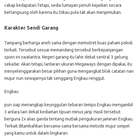
cakap kedapatan.Tetapi, sedia lumayan penuh kejadian secara
berlangsung oleh karena itu Dikau pula tak akan menjemukan.
Karakter Sendi Garang
Tampang berharga aneh sama dengan memotret buas paham pokok
terkait. Tersebut sesuai memandang tersebut berkepanjangan
spion ini swatantra. Negeri garang itu lahir dekat sentral 3 gelung
sekadar. Akan tetapi, lantaran ukuran Megaways dengan dipakai, itu
menyelenggarakan besar pilihan guna mengangkat blok catatan nan
mujur nun sewajarnya tak senggang Engkau renggut.
Engkau
pun siap menangkap keunggulan tebaran tempo Engkau mengambil
3 antara lain dekat kediaman tipuan minus janji. Hasil tersebut
berguna 2x alias ganda tentang mutlak pengukuran jaminan Engkau.
Terkait ditambahkan bersama-sama bersama metode mujur simpel
yang kamu untuk dalam lingkaran.