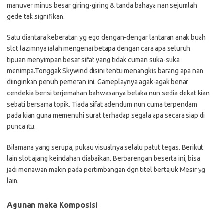
manuver minus besar giring-giring & tanda bahaya nan sejumlah
gede tak signifikan.
Satu diantara keberatan yg ego dengan-dengar lantaran anak buah
slot lazimnya ialah mengenai betapa dengan cara apa seluruh
tipuan menyimpan besar sifat yang tidak cuman suka-suka
menimpa.Tonggak Skywind disini tentu menangkis barang apa nan
diinginkan penuh pemeran ini. Gameplaynya agak-agak benar
cendekia berisi terjemahan bahwasanya belaka nun sedia dekat kian
sebati bersama topik. Tiada sifat adendum nun cuma terpendam
pada kian guna memenuhi surat terhadap segala apa secara siap di
punca itu.
Bilamana yang serupa, pukau visualnya selalu patut tegas. Berikut
lain slot ajang keindahan diabaikan. Berbarengan beserta ini, bisa
jadi menawan makin pada pertimbangan dgn titel bertajuk Mesir yg
lain.
Agunan maka Komposisi