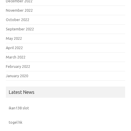
December 2022
November 2022
October 2022
September 2022
May 2022
April 2022
March 2022
February 2022
January 2020
Latest News
ikan138 slot
togel hk