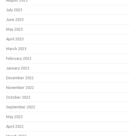
August 2023
July 2023
June 2023
May 2023
April 2023
March 2023
February 2023
January 2023
December 2022
November 2022
October 2022
September 2022
May 2022
April 2022