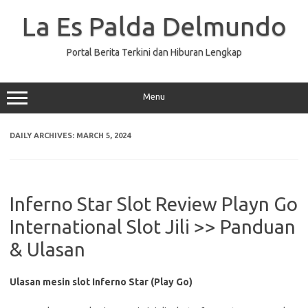
Skip
to
La Es Palda Delmundo
content
Portal Berita Terkini dan Hiburan Lengkap
Menu
DAILY ARCHIVES:
MARCH 5, 2024
Inferno Star Slot Review Playn Go
International Slot Jili >> Panduan
& Ulasan
Ulasan mesin slot Inferno Star (Play Go)