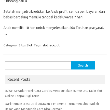
5 bintang dari 4
Setelah menjadi dikreditkan ke Anda profil, semua pembayaran dan
bebas berpaling memiliki tanggal kedaluwarsa 7 hari.
Anda memiliki 10 hari untuk menyelesaikan 40x Taruhan prasyarat.
…
Category:
Situs Slot
Tags:
slot jackpot
Search
for:
Recent Posts
Bukan Sekadar Hoki: Cara Cerdas Menggunakan Rumus Jitu Main Slot
Online Tanpa Rugi Terus
Dari Pemain Biasa Jadi Jutawan: Fenomena Turnamen Slot Hadiah
Besar yang Mengubah Cara Kita Bermain