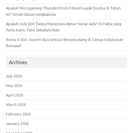
Apakah Microgaming Thunderstruck Ii Masih Layak Dicoba di Tahun
Ini? Simak Ulasan Lengkapnya
Apakah Judi Slot Tanpa Manipulasi Benar-benar Ada? Ini Fakta yang
Perlu Kamu Tahu Sebelum Main
Roma X Slot: Seperti Apa Sensasi Berpetualang di Zaman Kekaisaran
Romawi?
Archives
July 2026
May 2026
April 2026
March 2026
February 2026
January 2026