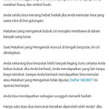
matahari biasa, dan simbol buah.
Anda selalu bisa menang hebat hadiah jika Anda memutar lima yang
sama citra di live gulungan:
Matahari yang mengamuk bubuk ciri mungkin membawa di dalam
banyak uang tunai.
Saat Matahari yang Mengamuk muncul di tengah berputar, ini ciri
dihidupkan.
Anda sekarang bisa berputar lebih banyak Raging Suns selama Anda
bebas bubuk.Jika Anda berhasil, Anda mendapatkan yang lain tanpa
biaya istirahat. Sampai Anda berhasil mendapatkan lima menular
atau Matahari yang Mengamuk tidak diputar,
Daftar SBOBET
ini
operasi berlanjut.
Anda bisa mendapatkan sebagian sungguh menarik hadiah:
Hanya satu atau dua mencerai-beraikan diperoleh oleh Anda? Jika